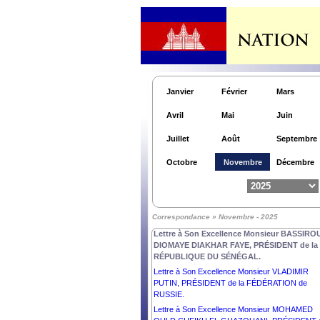
Lettre à S. Exc. M. MOHAMMED SHAHABUDDI
PRÉSIDENT de la RÉPUBLIQUE POPULAIRE 
BANGLADESH.
Lettre à Son Excellence Dr JOSÉ RAMOS-HOR
PRÉSIDENT de la RÉPUBLIQUE
DÉMOCRATIQUE de TIMOR-LESTE.
Lettre à Son Excellence Monsieur MOHAMED
Janvier
Février
Mars
OULD CHEIKH EL GHAZOUANI, PRÉSIDENT 
la RÉPUBLIQUE ISLAMIQUE DE MAURITANIE.
Avril
Mai
Juin
Lettre à Son Excellence Monsieur DONALD J
TRUMP, PRÉSIDENT des ÉTATS-UNIS
Juillet
Août
Septembre
d’AMÉRIQUE.
Lettre à Sa Majesté le Roi CHARLES III du
Octobre
Novembre
Décembre
ROYAUME-UNI de GRANDE- BRETAGNE et
d’IRELANDE du NORD.
Lettre à Son Excellence Monsieur RECEP TAYY
ERDOĞAN, PRÉSIDENT de la RÉPUBLIQUE
Correspondance » Novembre - 2025
TÜRKIYE.
Lettre à Son Excellence Monsieur BASSIRO
DIOMAYE DIAKHAR FAYE, PRÉSIDENT de la
RÉPUBLIQUE DU SÉNÉGAL.
Lettre à Son Excellence Monsieur VLADIMIR
PUTIN, PRÉSIDENT de la FÉDÉRATION de
RUSSIE.
Lettre à Son Excellence Monsieur MOHAMED