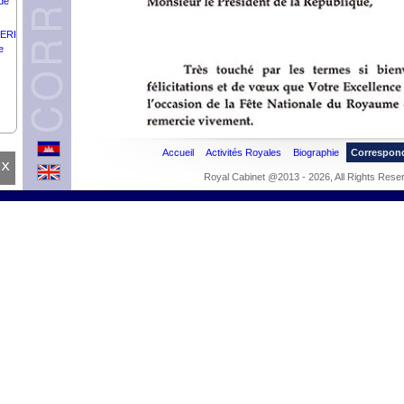
de
TERI
e
Accueil
Activités Royales
Biographie
Correspon
x
Royal Cabinet @2013 - 2026, All Rights Rese
UE
on
TAN