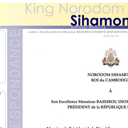
N,
du
TA,
O f f i c i a l W e b s i t e
Lettre à Son Excellence Monsieur BASSIROU DIOMAYE DIAKHAR FAY
2025-11-20
de
OHN
IP
U