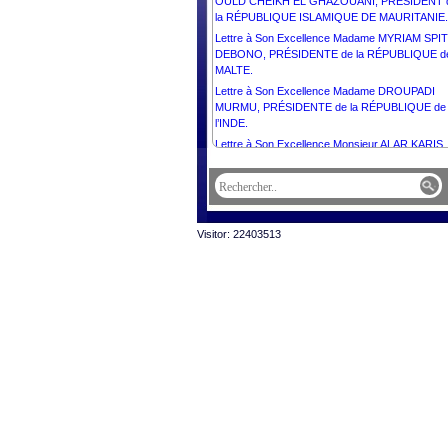
OULD CHEIKH EL GHAZOUANI, PRÉSIDENT 
la RÉPUBLIQUE ISLAMIQUE DE MAURITANIE.
Lettre à Son Excellence Madame MYRIAM SPI
DEBONO, PRÉSIDENTE de la RÉPUBLIQUE d
MALTE.
Lettre à Son Excellence Madame DROUPADI
MURMU, PRÉSIDENTE de la RÉPUBLIQUE de
l’INDE.
Lettre à Son Excellence Monsieur ALAR KARIS,
PRÉSIDENT de la RÉPUBLIQUE d’ESTONIE.
Lettre à Son Excellence Monsieur le Général
JOSEPH AOUN, PRÉSIDENT de la RÉPUBLIQ
LIBANAISE.
Visitor: 22403513
Lettre à Son Excellence Madame JENNIFER
GEERLINGS-SIMONS, PRÉSIDENTE de la
RÉPUBLIQUE du SURINAME.
Lettre à Son Excellence Monsieur ŽELJKO
KOMŠIĆ, PRÉSIDENT de la Présidence de la
BOSNIE-HERZÉGOVINE.
Lettre à Son Excellence Monsieur MAHMOUD
ABBAS, PRÉSIDENT de l'État de Palestine,
PRÉSIDENT du Comité Exécutif de l’Organisati
de Libération de la Palestine.
Lettre à Sa Majesté HAITHAM BIN TARIK, SUL
d’OMAN.
Lettre à Sa Majesté WILLEM-ALEXANDER, ROI