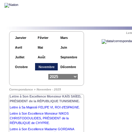
Let
Janvier
Février
Mars
Avril
Mai
Juin
Juillet
Août
Septembre
Octobre
Novembre
Décembre
Lettre à Son Excellence Monsieur PAUL BIYA,
Correspondance » Novembre - 2025
PRÉSIDENT de la RÉPUBLIQUE DU CAMEROUN.
Lettre à Son Excellence Monsieur KAÏS SAÏED,
PRÉSIDENT de la RÉPUBLIQUE TUNISIENNE.
Lettre à Sa Majesté FELIPE VI, ROI d’ESPAGNE.
Lettre à Son Excellence Monsieur NIKOS
CHRISTODOULIDES, PRÉSIDENT de la
RÉPUBLIQUE de CHYPRE.
Lettre à Son Excellence Madame GORDANA