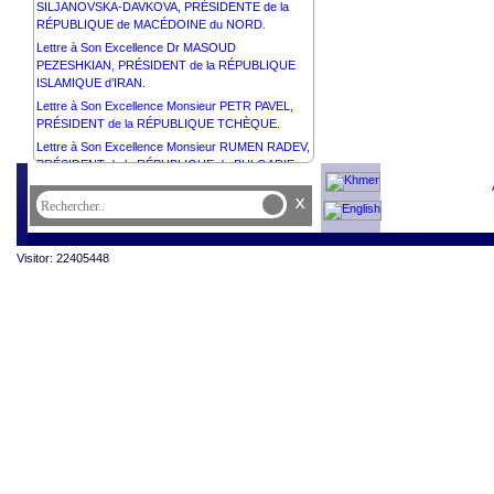
SILJANOVSKA-DAVKOVA, PRÉSIDENTE de la
RÉPUBLIQUE de MACÉDOINE du NORD.
Lettre à Son Excellence Dr MASOUD
PEZESHKIAN, PRÉSIDENT de la RÉPUBLIQUE
ISLAMIQUE d’IRAN.
Lettre à Son Excellence Monsieur PETR PAVEL,
PRÉSIDENT de la RÉPUBLIQUE TCHÈQUE.
Lettre à Son Excellence Monsieur RUMEN RADEV,
PRÉSIDENT de la RÉPUBLIQUE du BULGARIE.
Lettre à Son Altesse Cheikh MOHAMMED BIN
x
ZAYED AL NAHYAN, PRÉSIDENT de l’ÉTAT des
ÉMIRATS ARABES UNIS.
Lettre à Son Excellence Monsieur NICUȘOR DAN,
Visitor: 22405448
PRÉSIDENT de la ROUMANIE.
Lettre à Son Excellence Monsieur ALEXANDER
STUBB, PRÉSIDENT de la RÉPUBLIQUE de
FINLANDE.
Lettre à Son Excellence Monsieur FAUSTIN-
ARCHANGE TOUADÉRA, PRÉSIDENT de la
RÉPUBLIQUE CENTRAFRICAINE.
Lettre à Son Altesse Cheikh AHMED ABDULLAH
AL-HAMAD AL-SABAH, PREMIER MINISTRE DE
L’ÉTAT du KOWEÏT.
Lettre à Son Excellence Monsieur ALEKSANDR
LUKASHENKO, PRÉSIDENT de la RÉPUBLIQUE