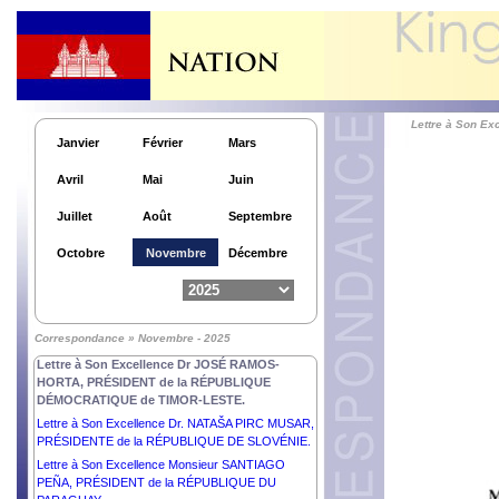
SISOULITH, PRÉSIDENT de la RÉPUBLIQUE
DÉMOCRATIQUE POPULAIRE LAO.
Lettre à Son Excellence Monsieur LEE JAE-
MYUNG, PRÉSIDENT de la RÉPUBLIQUE de
CORÉE.
Lettre à Son Excellence Comandante DANIEL
Lettre à Son 
ORTEGA SAAVEDRA et Son Excellence
Janvier
Février
Mars
Compañera ROSARIO MURILLO,
COPRÉSIDENTS de la RÉPUBLIQUE du
Avril
Mai
Juin
NICARAGUA.
Lettre à Son Excellence Dr THONGLOUN
Juillet
Août
Septembre
SISOULITH, PRÉSIDENT de la RÉPUBLIQUE
DÉMOCRATIQUE POPULAIRE LAO.
Octobre
Novembre
Décembre
Lettre à Son Excellence Monsieur CONSTANTINE
AN. TASSOULAS, PRÉSIDENT de la
RÉPUBLIQUE HELLÉNIQUE.
Lettre à Son Excellence Monsieur VOLODYMYR
Correspondance » Novembre - 2025
ZELENSKYY, PRÉSIDENT de l’UKRAINE.
Lettre à Son Excellence Dr JOSÉ RAMOS-
HORTA, PRÉSIDENT de la RÉPUBLIQUE
DÉMOCRATIQUE de TIMOR-LESTE.
Lettre à Son Excellence Dr. NATAŠA PIRC MUSAR,
PRÉSIDENTE de la RÉPUBLIQUE DE SLOVÉNIE.
Lettre à Son Excellence Monsieur SANTIAGO
PEÑA, PRÉSIDENT de la RÉPUBLIQUE DU