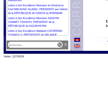
PARAGUAY.
Lettre à Son Excellence Monsieur le Général en
Chef MIN AUNG HLAING, PRÉSIDENT par Intérim
de la RÉPUBLIQUE de l’UNION du MYANMAR.
Lettre à Son Excellence Monsieur KASSYM-
JOMART TOKAYEV, PRÉSIDENT de la
RÉPUBLIQUE du KAZAKHSTAN.
Lettre à Son Excellence Madame CATHERINE
CONNOLLY, PRÉSIDENTE de l’IRLANDE.
Lettre à Sa Majesté HAJI HASSANAL BOLKIAH,
x
SULTAN de BRUNEI DARUSSALAM.
Lettre à Son Excellence Monsieur SHAVKAT
MIRZIYOYEV, PRÉSIDENT de la RÉPUBLIQUE
Visitor: 22378539
d’OUZBÉKISTAN.
Lettre à Son Excellence Monsieur ANTÓNIO
GUTERRES, SECRÉTAIRE GÉNÉRAL des
NATIONS UNIES.
Lettre à Son Excellence Monsieur ANURA KUMARA
DISANAYAKA, PRÉSIDENT de la RÉPUBLIQUE
DÉMOCRATIQUE SOCIALISTE de SRI LANKA.
Lettre à Son Excellence Monsieur PETER
PELLEGRINI, PRÉSIDENT de la RÉPUBLIQUE
SLOVAQUE.
Lettre à Son Excellence Dr MOHAMED MUIZZU,
PRÉSIDENT de la RÉPUBLIQUE des MALDIVES.