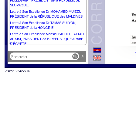
PELLEGRINI, PRÉSIDENT de la RÉPUBLIQUE
SLOVAQUE.
Lettre à Son Excellence Dr MOHAMED MUIZZU,
PRÉSIDENT de la RÉPUBLIQUE des MALDIVES.
Lettre à Son Excellence Dr TAMÁS SULYOK,
PRÉSIDENT de la HONGRIE.
Lettre à Son Excellence Monsieur ABDEL FATTAH
AL SISI, PRÉSIDENT de la RÉPUBLIQUE ARABE
D’ÉGYPTE.
Lettre à S. Exc. M. MOHAMMED SHAHABUDDIN,
x
PRÉSIDENT de la RÉPUBLIQUE POPULAIRE du
BANGLADESH.
Lettre à Son Excellence Dr JOSÉ RAMOS-HORTA,
Visitor: 22422776
PRÉSIDENT de la RÉPUBLIQUE
DÉMOCRATIQUE de TIMOR-LESTE.
Lettre à Son Excellence Monsieur MOHAMED
OULD CHEIKH EL GHAZOUANI, PRÉSIDENT de
la RÉPUBLIQUE ISLAMIQUE DE MAURITANIE.
Lettre à Son Excellence Monsieur DONALD JOHN
TRUMP, PRÉSIDENT des ÉTATS-UNIS
d’AMÉRIQUE.
Lettre à Sa Majesté le Roi CHARLES III du
ROYAUME-UNI de GRANDE- BRETAGNE et
d’IRELANDE du NORD.
Lettre à Son Excellence Monsieur RECEP TAYYIP
ERDOĞAN, PRÉSIDENT de la RÉPUBLIQUE