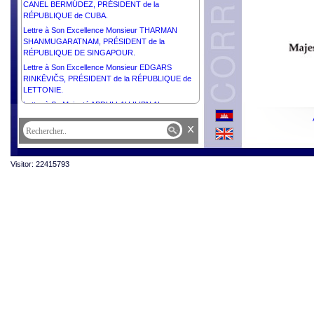
CANEL BERMÚDEZ, PRÉSIDENT de la
RÉPUBLIQUE de CUBA.
Lettre à Son Excellence Monsieur THARMAN
SHANMUGARATNAM, PRÉSIDENT de la
RÉPUBLIQUE DE SINGAPOUR.
Lettre à Son Excellence Monsieur EDGARS
RINKĒVIČS, PRÉSIDENT de la RÉPUBLIQUE de
LETTONIE.
Lettre à Sa Majesté ABDULLAH II IBN AL
HUSSEIN, ROI du ROYAUME HACHÉMITE de
x
JORDANIE.
Lettre à Son Excellence Monsieur EMMANUEL
MACRON, PRÉSIDENT de la RÉPUBLIQUE
Visitor: 22415793
FRANÇAISE.
Lettre à Son Excellence Dr Kao Kim Hourn,
Secrétaire Général de l’ASEAN.
Lettre à Son Altesse Royal MOHAMMED BIN
SALMAN BIN ABDULAZIZ AL-SAUD, PRINCE
HÉRITIER, PREMIER MINISTRE du ROYAUME
d’ARABIE SAOUDITE.
Lettre à Sa Majesté SALMAN BIN ABDULAZIZ AL-
SAUD, Gardien des Deux Lieux Saints, ROI du
ROYAUME d’ARABIE SAOUDITE.
Lettre à Sa Majesté NARUHITO, EMPEREUR du
JAPON.