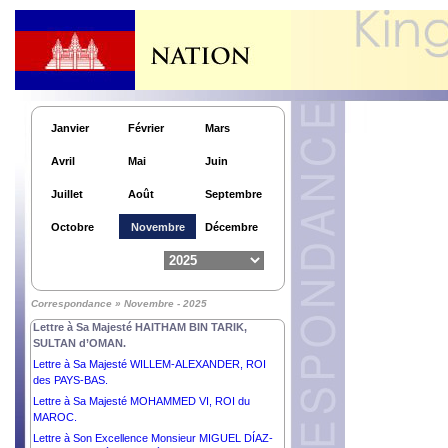
Lettre à Son Excellence Madame DROUPADI
MURMU, PRÉSIDENTE de la RÉPUBLIQUE de
l’INDE.
Lettre à Son Excellence Monsieur ALAR KARIS,
PRÉSIDENT de la RÉPUBLIQUE d’ESTONIE.
Lettre à Son Excellence Monsieur le Général
JOSEPH AOUN, PRÉSIDENT de la RÉPUBLIQUE
Janvier
Février
Mars
LIBANAISE.
Lettre à Son Excellence Madame JENNIFER
Avril
Mai
Juin
GEERLINGS-SIMONS, PRÉSIDENTE de la
RÉPUBLIQUE du SURINAME.
Juillet
Août
Septembre
Lettre à Son Excellence Monsieur ŽELJKO
KOMŠIĆ, PRÉSIDENT de la Présidence de la
Octobre
Novembre
Décembre
BOSNIE-HERZÉGOVINE.
Lettre à Son Excellence Monsieur MAHMOUD
ABBAS, PRÉSIDENT de l'État de Palestine,
PRÉSIDENT du Comité Exécutif de l’Organisation
Correspondance » Novembre - 2025
de Libération de la Palestine.
Lettre à Sa Majesté HAITHAM BIN TARIK,
SULTAN d’OMAN.
Lettre à Sa Majesté WILLEM-ALEXANDER, ROI
des PAYS-BAS.
Lettre à Sa Majesté MOHAMMED VI, ROI du
MAROC.
Lettre à Son Excellence Monsieur MIGUEL DÍAZ-