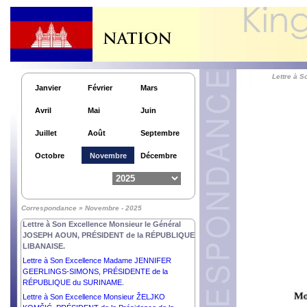
TÜRKIYE.
Lettre à Son Excellence Monsieur BASSIROU
DIOMAYE DIAKHAR FAYE, PRÉSIDENT de la
RÉPUBLIQUE DU SÉNÉGAL.
Lettre à Son Excellence Monsieur VLADIMIR
PUTIN, PRÉSIDENT de la FÉDÉRATION de
RUSSIE.
Lettre à 
Janvier
Février
Mars
Lettre à Son Excellence Monsieur MOHAMED
OULD CHEIKH EL GHAZOUANI, PRÉSIDENT de
Avril
Mai
Juin
la RÉPUBLIQUE ISLAMIQUE DE MAURITANIE.
Lettre à Son Excellence Madame MYRIAM SPITERI
Juillet
Août
Septembre
DEBONO, PRÉSIDENTE de la RÉPUBLIQUE de
MALTE.
Octobre
Novembre
Décembre
Lettre à Son Excellence Madame DROUPADI
MURMU, PRÉSIDENTE de la RÉPUBLIQUE de
l’INDE.
Lettre à Son Excellence Monsieur ALAR KARIS,
Correspondance » Novembre - 2025
PRÉSIDENT de la RÉPUBLIQUE d’ESTONIE.
Lettre à Son Excellence Monsieur le Général
JOSEPH AOUN, PRÉSIDENT de la RÉPUBLIQUE
LIBANAISE.
Lettre à Son Excellence Madame JENNIFER
GEERLINGS-SIMONS, PRÉSIDENTE de la
RÉPUBLIQUE du SURINAME.
Lettre à Son Excellence Monsieur ŽELJKO