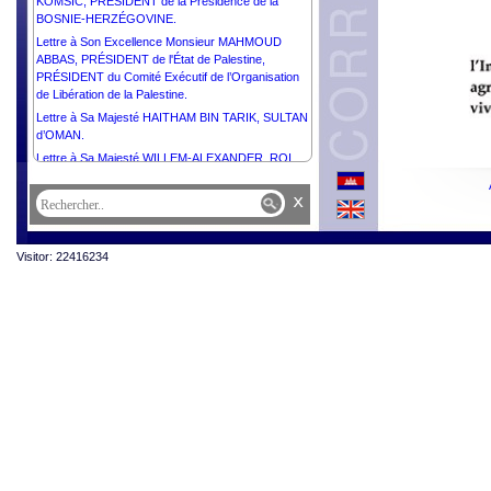
KOMŠIĆ, PRÉSIDENT de la Présidence de la
BOSNIE-HERZÉGOVINE.
Lettre à Son Excellence Monsieur MAHMOUD
ABBAS, PRÉSIDENT de l'État de Palestine,
PRÉSIDENT du Comité Exécutif de l’Organisation
de Libération de la Palestine.
Lettre à Sa Majesté HAITHAM BIN TARIK, SULTAN
d’OMAN.
Lettre à Sa Majesté WILLEM-ALEXANDER, ROI
des PAYS-BAS.
x
Lettre à Sa Majesté MOHAMMED VI, ROI du
MAROC.
Lettre à Son Excellence Monsieur MIGUEL DÍAZ-
Visitor: 22416234
CANEL BERMÚDEZ, PRÉSIDENT de la
RÉPUBLIQUE de CUBA.
Lettre à Son Excellence Monsieur THARMAN
SHANMUGARATNAM, PRÉSIDENT de la
RÉPUBLIQUE DE SINGAPOUR.
Lettre à Son Excellence Monsieur EDGARS
RINKĒVIČS, PRÉSIDENT de la RÉPUBLIQUE de
LETTONIE.
Lettre à Sa Majesté ABDULLAH II IBN AL
HUSSEIN, ROI du ROYAUME HACHÉMITE de
JORDANIE.
Lettre à Son Excellence Monsieur EMMANUEL
MACRON, PRÉSIDENT de la RÉPUBLIQUE