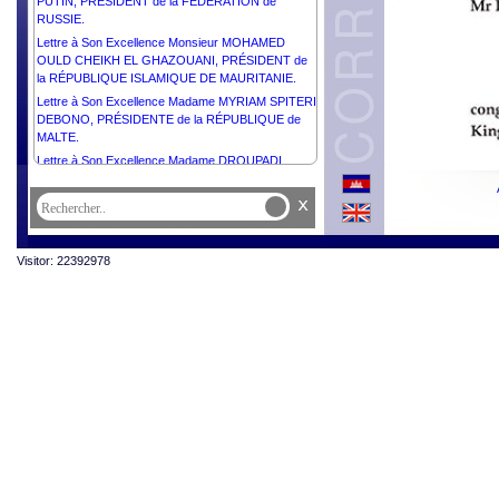
PUTIN, PRÉSIDENT de la FÉDÉRATION de
RUSSIE.
Lettre à Son Excellence Monsieur MOHAMED
OULD CHEIKH EL GHAZOUANI, PRÉSIDENT de
la RÉPUBLIQUE ISLAMIQUE DE MAURITANIE.
Lettre à Son Excellence Madame MYRIAM SPITERI
DEBONO, PRÉSIDENTE de la RÉPUBLIQUE de
MALTE.
Lettre à Son Excellence Madame DROUPADI
MURMU, PRÉSIDENTE de la RÉPUBLIQUE de
l’INDE.
x
Lettre à Son Excellence Monsieur ALAR KARIS,
PRÉSIDENT de la RÉPUBLIQUE d’ESTONIE.
Visitor: 22392978
Lettre à Son Excellence Monsieur le Général
JOSEPH AOUN, PRÉSIDENT de la RÉPUBLIQUE
LIBANAISE.
Lettre à Son Excellence Madame JENNIFER
GEERLINGS-SIMONS, PRÉSIDENTE de la
RÉPUBLIQUE du SURINAME.
Lettre à Son Excellence Monsieur ŽELJKO
KOMŠIĆ, PRÉSIDENT de la Présidence de la
BOSNIE-HERZÉGOVINE.
Lettre à Son Excellence Monsieur MAHMOUD
ABBAS, PRÉSIDENT de l'État de Palestine,
PRÉSIDENT du Comité Exécutif de l’Organisation
de Libération de la Palestine.