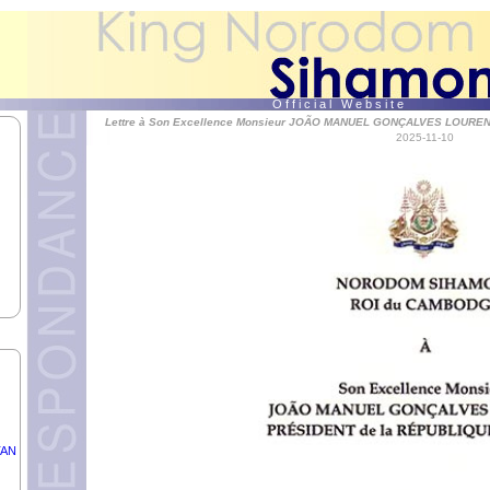
L-
O f f i c i a l W e b s i t e
Lettre à Son Excellence Monsieur JOÃO MANUEL GONÇALVES LOURE
u
2025-11-10
S.
AM
de
TAN