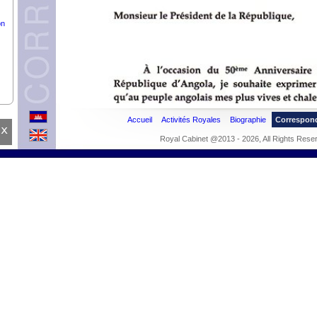
on
Accueil
Activités Royales
Biographie
Correspon
x
Royal Cabinet @2013 - 2026, All Rights Rese