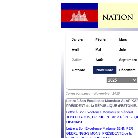
Lettre à Son Excellence Monsieur RECEP TAYY
ERDOĞAN, PRÉSIDENT de la RÉPUBLIQUE
TÜRKIYE.
Lettre à Son Excellence Monsieur BASSIROU
DIOMAYE DIAKHAR FAYE, PRÉSIDENT de la
RÉPUBLIQUE DU SÉNÉGAL.
Lettre à Son Excellence Monsieur VLADIMIR
Janvier
Février
Mars
PUTIN, PRÉSIDENT de la FÉDÉRATION de
RUSSIE.
Avril
Mai
Juin
Lettre à Son Excellence Monsieur MOHAMED
OULD CHEIKH EL GHAZOUANI, PRÉSIDENT 
Juillet
Août
Septembre
la RÉPUBLIQUE ISLAMIQUE DE MAURITANIE.
Lettre à Son Excellence Madame MYRIAM SPI
Octobre
Novembre
Décembre
DEBONO, PRÉSIDENTE de la RÉPUBLIQUE d
MALTE.
Lettre à Son Excellence Madame DROUPADI
MURMU, PRÉSIDENTE de la RÉPUBLIQUE de
Correspondance » Novembre - 2025
l’INDE.
Lettre à Son Excellence Monsieur ALAR KAR
PRÉSIDENT de la RÉPUBLIQUE d’ESTONIE.
Lettre à Son Excellence Monsieur le Général
JOSEPH AOUN, PRÉSIDENT de la RÉPUBLIQ
LIBANAISE.
Lettre à Son Excellence Madame JENNIFER
GEERLINGS-SIMONS, PRÉSIDENTE de la