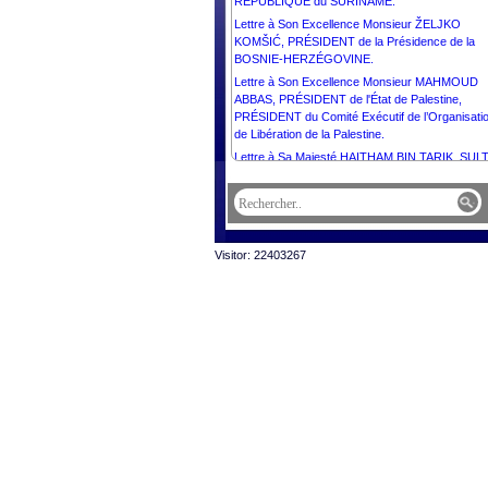
RÉPUBLIQUE du SURINAME.
Lettre à Son Excellence Monsieur ŽELJKO
KOMŠIĆ, PRÉSIDENT de la Présidence de la
BOSNIE-HERZÉGOVINE.
Lettre à Son Excellence Monsieur MAHMOUD
ABBAS, PRÉSIDENT de l'État de Palestine,
PRÉSIDENT du Comité Exécutif de l’Organisati
de Libération de la Palestine.
Lettre à Sa Majesté HAITHAM BIN TARIK, SUL
d’OMAN.
Lettre à Sa Majesté WILLEM-ALEXANDER, ROI
des PAYS-BAS.
Lettre à Sa Majesté MOHAMMED VI, ROI du
Visitor: 22403267
MAROC.
Lettre à Son Excellence Monsieur MIGUEL DÍA
CANEL BERMÚDEZ, PRÉSIDENT de la
RÉPUBLIQUE de CUBA.
Lettre à Son Excellence Monsieur THARMAN
SHANMUGARATNAM, PRÉSIDENT de la
RÉPUBLIQUE DE SINGAPOUR.
Lettre à Son Excellence Monsieur EDGARS
RINKĒVIČS, PRÉSIDENT de la RÉPUBLIQUE 
LETTONIE.
Lettre à Sa Majesté ABDULLAH II IBN AL
HUSSEIN, ROI du ROYAUME HACHÉMITE de
JORDANIE.