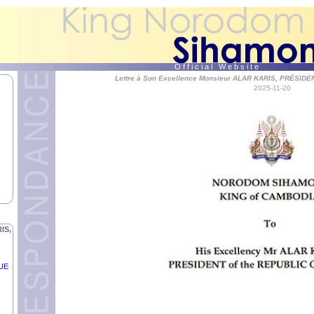
IP
O f f i c i a l W e b s i t e
Lettre à Son Excellence Monsieur ALAR KARIS, PRÉSID
2025-11-20
de
TERI
e
IS,
UE