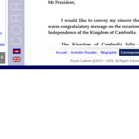
on
TAN
Accueil
Activités Royales
Biographie
Correspon
x
Royal Cabinet @2013 - 2026, All Rights Rese
Z-
de