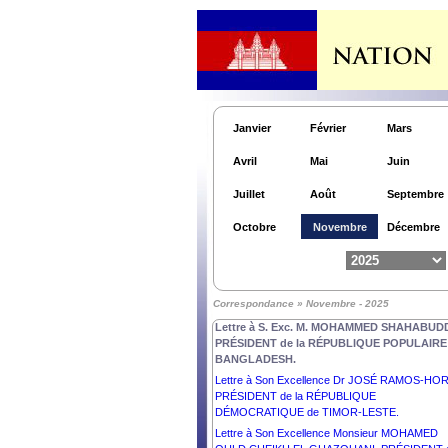
MIRZIYOYEV, PRÉSIDENT de la RÉPUBLIQUE
d’OUZBÉKISTAN.
Lettre à Son Excellence Monsieur ANTÓNIO
GUTERRES, SECRÉTAIRE GÉNÉRAL des
NATIONS UNIES.
Lettre à Son Excellence Monsieur ANURA KU
DISANAYAKA, PRÉSIDENT de la RÉPUBLIQUE
DÉMOCRATIQUE SOCIALISTE de SRI LANKA.
Janvier
Février
Mars
Lettre à Son Excellence Monsieur PETER
Avril
Mai
Juin
PELLEGRINI, PRÉSIDENT de la RÉPUBLIQUE
SLOVAQUE.
Juillet
Août
Septembre
Lettre à Son Excellence Dr MOHAMED MUIZZU
PRÉSIDENT de la RÉPUBLIQUE des MALDIVE
Octobre
Novembre
Décembre
Lettre à Son Excellence Dr TAMÁS SULYOK,
PRÉSIDENT de la HONGRIE.
Lettre à Son Excellence Monsieur ABDEL FATT
AL SISI, PRÉSIDENT de la RÉPUBLIQUE ARA
Correspondance » Novembre - 2025
D’ÉGYPTE.
Lettre à S. Exc. M. MOHAMMED SHAHABUDD
PRÉSIDENT de la RÉPUBLIQUE POPULAIRE
BANGLADESH.
Lettre à Son Excellence Dr JOSÉ RAMOS-HOR
PRÉSIDENT de la RÉPUBLIQUE
DÉMOCRATIQUE de TIMOR-LESTE.
Lettre à Son Excellence Monsieur MOHAMED