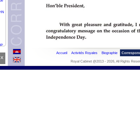
de
OHN
IP
Accueil
Activités Royales
Biographie
Correspon
x
Royal Cabinet @2013 - 2026, All Rights Rese
de
TERI
e