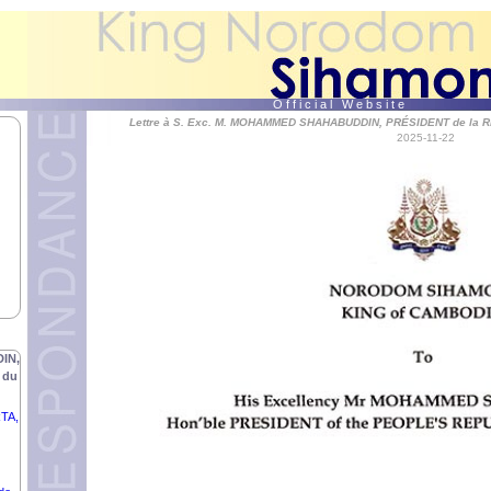
MARA
O f f i c i a l W e b s i t e
Lettre à S. Exc. M. MOHAMMED SHAHABUDDIN, PRÉSIDENT de l
2025-11-22
,
S.
AH
BE
IN,
 du
TA,