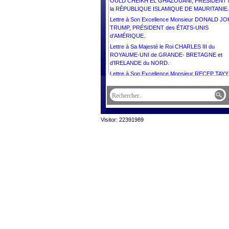
OULD CHEIKH EL GHAZOUANI, PRÉSIDENT 
la RÉPUBLIQUE ISLAMIQUE DE MAURITANIE.
Lettre à Son Excellence Monsieur DONALD J
TRUMP, PRÉSIDENT des ÉTATS-UNIS
d’AMÉRIQUE.
Lettre à Sa Majesté le Roi CHARLES III du
ROYAUME-UNI de GRANDE- BRETAGNE et
d’IRELANDE du NORD.
Lettre à Son Excellence Monsieur RECEP TAYY
ERDOĞAN, PRÉSIDENT de la RÉPUBLIQUE
TÜRKIYE.
Lettre à Son Excellence Monsieur BASSIROU
DIOMAYE DIAKHAR FAYE, PRÉSIDENT de la
RÉPUBLIQUE DU SÉNÉGAL.
Visitor: 22391989
Lettre à Son Excellence Monsieur VLADIMIR
PUTIN, PRÉSIDENT de la FÉDÉRATION de
RUSSIE.
Lettre à Son Excellence Monsieur MOHAMED
OULD CHEIKH EL GHAZOUANI, PRÉSIDENT 
la RÉPUBLIQUE ISLAMIQUE DE MAURITANIE.
Lettre à Son Excellence Madame MYRIAM SPI
DEBONO, PRÉSIDENTE de la RÉPUBLIQUE d
MALTE.
Lettre à Son Excellence Madame DROUPADI
MURMU, PRÉSIDENTE de la RÉPUBLIQUE de
l’INDE.