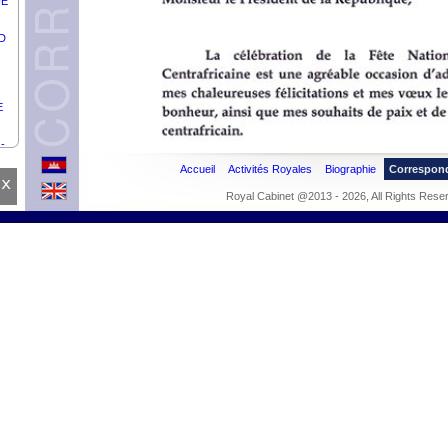
UE
AD
E
-
TAT
Accueil
Activités Royales
Biographie
Correspon
x
Royal Cabinet @2013 - 2026, All Rights Rese
DER