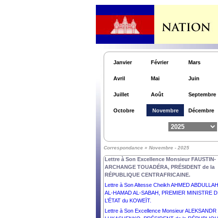
Lettre à Son Excellence Madame GORDANA
SILJANOVSKA-DAVKOVA, PRÉSIDENTE de la
RÉPUBLIQUE de MACÉDOINE du NORD.
Lettre à Son Excellence Dr MASOUD
PEZESHKIAN, PRÉSIDENT de la RÉPUBLIQU
ISLAMIQUE d’IRAN.
Lettre à Son Excellence Monsieur PETR PAVEL,
PRÉSIDENT de la RÉPUBLIQUE TCHÈQUE.
Janvier
Février
Mars
Lettre à Son Excellence Monsieur RUMEN RAD
Avril
Mai
Juin
PRÉSIDENT de la RÉPUBLIQUE du BULGARIE
Lettre à Son Altesse Cheikh MOHAMMED BIN
Juillet
Août
Septembre
ZAYED AL NAHYAN, PRÉSIDENT de l’ÉTAT de
ÉMIRATS ARABES UNIS.
Octobre
Novembre
Décembre
Lettre à Son Excellence Monsieur NICUȘOR D
PRÉSIDENT de la ROUMANIE.
Lettre à Son Excellence Monsieur ALEXANDER
STUBB, PRÉSIDENT de la RÉPUBLIQUE de
Correspondance » Novembre - 2025
FINLANDE.
Lettre à Son Excellence Monsieur FAUSTIN-
ARCHANGE TOUADÉRA, PRÉSIDENT de la
RÉPUBLIQUE CENTRAFRICAINE.
Lettre à Son Altesse Cheikh AHMED ABDULLA
AL-HAMAD AL-SABAH, PREMIER MINISTRE D
L’ÉTAT du KOWEÏT.
Lettre à Son Excellence Monsieur ALEKSANDR