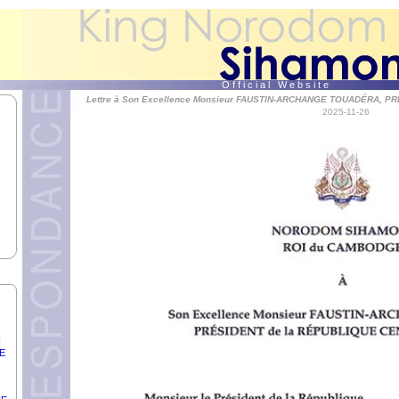
E
O f f i c i a l W e b s i t e
Lettre à Son Excellence Monsieur FAUSTIN-ARCHANGE TOUADÉRA, P
2025-11-26
EV,
.
s
AN,
H
E