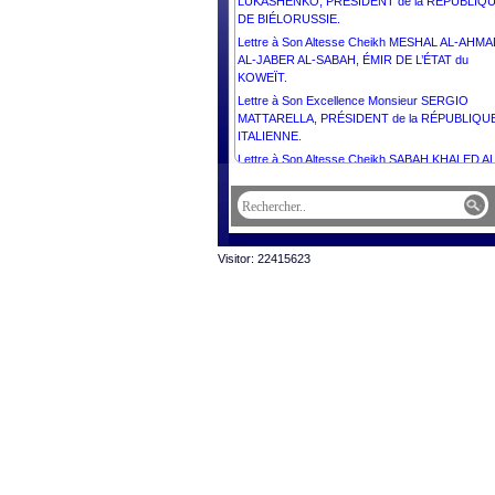
LUKASHENKO, PRÉSIDENT de la RÉPUBLIQ
DE BIÉLORUSSIE.
Lettre à Son Altesse Cheikh MESHAL AL-AHM
AL-JABER AL-SABAH, ÉMIR DE L’ÉTAT du
KOWEÏT.
Lettre à Son Excellence Monsieur SERGIO
MATTARELLA, PRÉSIDENT de la RÉPUBLIQU
ITALIENNE.
Lettre à Son Altesse Cheikh SABAH KHALED AL
HAMAD AL-SABAH, PRINCE HÉRITIER DE L’É
du KOWEÏT.
Lettre à Son Excellence Dr ALEXANDER VAN 
BELLEN, PRÉSIDENT FÉDÉRAL de la
RÉPUBLIQUE d’AUTRICHE.
Visitor: 22415623
Lettre à Son Excellence Monsieur VAHAGN
KHACHATURYAN, PRÉSIDENT de la
RÉPUBLIQUE d’ARMÉNIE.
Lettre à Son Excellence Dr THONGLOUN
SISOULITH, PRÉSIDENT de la RÉPUBLIQUE
DÉMOCRATIQUE POPULAIRE LAO.
Lettre à Son Excellence Monsieur LEE JAE-
MYUNG, PRÉSIDENT de la RÉPUBLIQUE de
CORÉE.
Lettre à Son Excellence Comandante DANIEL
ORTEGA SAAVEDRA et Son Excellence
Compañera ROSARIO MURILLO,