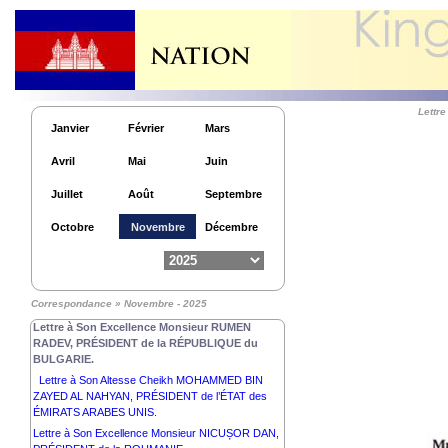
Lettre à Son Excellence Monsieur PAUL BIYA,
PRÉSIDENT de la RÉPUBLIQUE DU CAMEROUN.
Lettre à Son Excellence Monsieur KAÏS SAÏED,
PRÉSIDENT de la RÉPUBLIQUE TUNISIENNE.
Lettre à Sa Majesté FELIPE VI, ROI d’ESPAGNE.
Lettr
Janvier
Février
Mars
Lettre à Son Excellence Monsieur NIKOS
CHRISTODOULIDES, PRÉSIDENT de la
Avril
Mai
Juin
RÉPUBLIQUE de CHYPRE.
Lettre à Son Excellence Madame GORDANA
Juillet
Août
Septembre
SILJANOVSKA-DAVKOVA, PRÉSIDENTE de la
RÉPUBLIQUE de MACÉDOINE du NORD.
Octobre
Novembre
Décembre
Lettre à Son Excellence Dr MASOUD
PEZESHKIAN, PRÉSIDENT de la RÉPUBLIQUE
ISLAMIQUE d’IRAN.
Lettre à Son Excellence Monsieur PETR PAVEL,
Correspondance » Novembre - 2025
PRÉSIDENT de la RÉPUBLIQUE TCHÈQUE.
Lettre à Son Excellence Monsieur RUMEN
RADEV, PRÉSIDENT de la RÉPUBLIQUE du
BULGARIE.
Lettre à Son Altesse Cheikh MOHAMMED BIN
ZAYED AL NAHYAN, PRÉSIDENT de l’ÉTAT des
ÉMIRATS ARABES UNIS.
Lettre à Son Excellence Monsieur NICUȘOR DAN,