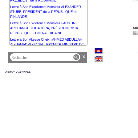
PRÉSIDENT de la ROUMANIE.
Lettre à Son Excellence Monsieur ALEXANDER
STUBB, PRÉSIDENT de la RÉPUBLIQUE de
FINLANDE.
Lettre à Son Excellence Monsieur FAUSTIN-
ARCHANGE TOUADÉRA, PRÉSIDENT de la
RÉPUBLIQUE CENTRAFRICAINE.
Lettre à Son Altesse Cheikh AHMED ABDULLAH
AL-HAMAD AL-SABAH, PREMIER MINISTRE DE
L’ÉTAT du KOWEÏT.
x
Lettre à Son Excellence Monsieur ALEKSANDR
LUKASHENKO, PRÉSIDENT de la RÉPUBLIQUE
DE BIÉLORUSSIE.
Visitor: 22422244
Lettre à Son Altesse Cheikh MESHAL AL-AHMAD
AL-JABER AL-SABAH, ÉMIR DE L’ÉTAT du
KOWEÏT.
Lettre à Son Excellence Monsieur SERGIO
MATTARELLA, PRÉSIDENT de la RÉPUBLIQUE
ITALIENNE.
Lettre à Son Altesse Cheikh SABAH KHALED AL-
HAMAD AL-SABAH, PRINCE HÉRITIER DE L’ÉTAT
du KOWEÏT.
Lettre à Son Excellence Dr ALEXANDER VAN DER
BELLEN, PRÉSIDENT FÉDÉRAL de la
RÉPUBLIQUE d’AUTRICHE.
Lettre à Son Excellence Monsieur VAHAGN