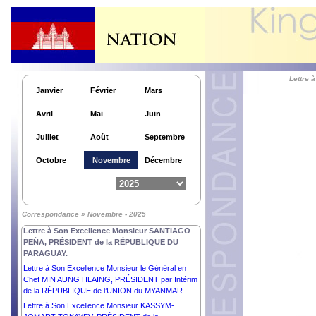
Lettre à Son Excellence Comandante DANIEL
ORTEGA SAAVEDRA et Son Excellence
Compañera ROSARIO MURILLO,
COPRÉSIDENTS de la RÉPUBLIQUE du
NICARAGUA.
Lettre à Son Excellence Dr THONGLOUN
SISOULITH, PRÉSIDENT de la RÉPUBLIQUE
Lettre
DÉMOCRATIQUE POPULAIRE LAO.
Janvier
Février
Mars
Lettre à Son Excellence Monsieur CONSTANTINE
Avril
Mai
Juin
AN. TASSOULAS, PRÉSIDENT de la
RÉPUBLIQUE HELLÉNIQUE.
Juillet
Août
Septembre
Lettre à Son Excellence Monsieur VOLODYMYR
ZELENSKYY, PRÉSIDENT de l’UKRAINE.
Octobre
Novembre
Décembre
Lettre à Son Excellence Dr JOSÉ RAMOS-HORTA,
PRÉSIDENT de la RÉPUBLIQUE
DÉMOCRATIQUE de TIMOR-LESTE.
Lettre à Son Excellence Dr. NATAŠA PIRC MUSAR,
Correspondance » Novembre - 2025
PRÉSIDENTE de la RÉPUBLIQUE DE SLOVÉNIE.
Lettre à Son Excellence Monsieur SANTIAGO
PEÑA, PRÉSIDENT de la RÉPUBLIQUE DU
PARAGUAY.
Lettre à Son Excellence Monsieur le Général en
Chef MIN AUNG HLAING, PRÉSIDENT par Intérim
de la RÉPUBLIQUE de l’UNION du MYANMAR.
Lettre à Son Excellence Monsieur KASSYM-