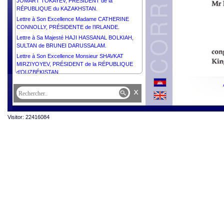
JOMART TOKAYEV, PRÉSIDENT de la
RÉPUBLIQUE du KAZAKHSTAN.
Lettre à Son Excellence Madame CATHERINE
CONNOLLY, PRÉSIDENTE de l’IRLANDE.
Lettre à Sa Majesté HAJI HASSANAL BOLKIAH,
SULTAN de BRUNEI DARUSSALAM.
Lettre à Son Excellence Monsieur SHAVKAT
MIRZIYOYEV, PRÉSIDENT de la RÉPUBLIQUE
d’OUZBÉKISTAN.
Lettre à Son Excellence Monsieur ANTÓNIO
x
GUTERRES, SECRÉTAIRE GÉNÉRAL des
NATIONS UNIES.
Lettre à Son Excellence Monsieur ANURA KUMARA
Visitor: 22416084
DISANAYAKA, PRÉSIDENT de la RÉPUBLIQUE
DÉMOCRATIQUE SOCIALISTE de SRI LANKA.
Lettre à Son Excellence Monsieur PETER
PELLEGRINI, PRÉSIDENT de la RÉPUBLIQUE
SLOVAQUE.
Lettre à Son Excellence Dr MOHAMED MUIZZU,
PRÉSIDENT de la RÉPUBLIQUE des MALDIVES.
Lettre à Son Excellence Dr TAMÁS SULYOK,
PRÉSIDENT de la HONGRIE.
Lettre à Son Excellence Monsieur ABDEL FATTAH
AL SISI, PRÉSIDENT de la RÉPUBLIQUE ARABE
D’ÉGYPTE.