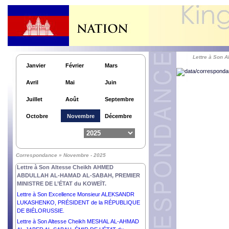
Lettre à Son Excellence Dr MASOUD
PEZESHKIAN, PRÉSIDENT de la RÉPUBLIQUE
ISLAMIQUE d’IRAN.
Lettre à Son Excellence Monsieur PETR PAVEL,
PRÉSIDENT de la RÉPUBLIQUE TCHÈQUE.
Lettre à Son Excellence Monsieur RUMEN RADEV,
PRÉSIDENT de la RÉPUBLIQUE du BULGARIE.
Lettre à Son
Janvier
Février
Mars
Lettre à Son Altesse Cheikh MOHAMMED BIN
ZAYED AL NAHYAN, PRÉSIDENT de l’ÉTAT des
Avril
Mai
Juin
ÉMIRATS ARABES UNIS.
Lettre à Son Excellence Monsieur NICUȘOR DAN,
Juillet
Août
Septembre
PRÉSIDENT de la ROUMANIE.
Lettre à Son Excellence Monsieur ALEXANDER
Octobre
Novembre
Décembre
STUBB, PRÉSIDENT de la RÉPUBLIQUE de
FINLANDE.
Lettre à Son Excellence Monsieur FAUSTIN-
ARCHANGE TOUADÉRA, PRÉSIDENT de la
Correspondance » Novembre - 2025
RÉPUBLIQUE CENTRAFRICAINE.
Lettre à Son Altesse Cheikh AHMED
ABDULLAH AL-HAMAD AL-SABAH, PREMIER
MINISTRE DE L’ÉTAT du KOWEÏT.
Lettre à Son Excellence Monsieur ALEKSANDR
LUKASHENKO, PRÉSIDENT de la RÉPUBLIQUE
DE BIÉLORUSSIE.
Lettre à Son Altesse Cheikh MESHAL AL-AHMAD