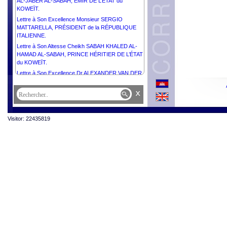
AL-JABER AL-SABAH, ÉMIR DE L’ÉTAT du
KOWEÏT.
Lettre à Son Excellence Monsieur SERGIO
MATTARELLA, PRÉSIDENT de la RÉPUBLIQUE
ITALIENNE.
Lettre à Son Altesse Cheikh SABAH KHALED AL-
HAMAD AL-SABAH, PRINCE HÉRITIER DE L’ÉTAT
du KOWEÏT.
Lettre à Son Excellence Dr ALEXANDER VAN DER
BELLEN, PRÉSIDENT FÉDÉRAL de la
RÉPUBLIQUE d’AUTRICHE.
x
Lettre à Son Excellence Monsieur VAHAGN
KHACHATURYAN, PRÉSIDENT de la
RÉPUBLIQUE d’ARMÉNIE.
Visitor: 22435819
Lettre à Son Excellence Dr THONGLOUN
SISOULITH, PRÉSIDENT de la RÉPUBLIQUE
DÉMOCRATIQUE POPULAIRE LAO.
Lettre à Son Excellence Monsieur LEE JAE-
MYUNG, PRÉSIDENT de la RÉPUBLIQUE de
CORÉE.
Lettre à Son Excellence Comandante DANIEL
ORTEGA SAAVEDRA et Son Excellence
Compañera ROSARIO MURILLO,
COPRÉSIDENTS de la RÉPUBLIQUE du
NICARAGUA.
Lettre à Son Excellence Dr THONGLOUN