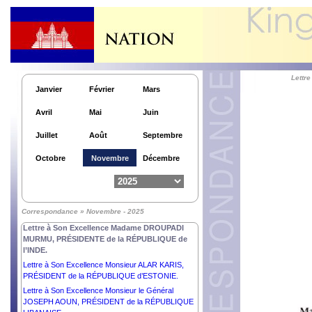
Lettre à Sa Majesté le Roi CHARLES III du
ROYAUME-UNI de GRANDE- BRETAGNE et
d’IRELANDE du NORD.
Lettre à Son Excellence Monsieur RECEP TAYYIP
ERDOĞAN, PRÉSIDENT de la RÉPUBLIQUE
TÜRKIYE.
Lettr
Lettre à Son Excellence Monsieur BASSIROU
Janvier
Février
Mars
DIOMAYE DIAKHAR FAYE, PRÉSIDENT de la
RÉPUBLIQUE DU SÉNÉGAL.
Avril
Mai
Juin
Lettre à Son Excellence Monsieur VLADIMIR
PUTIN, PRÉSIDENT de la FÉDÉRATION de
Juillet
Août
Septembre
RUSSIE.
Lettre à Son Excellence Monsieur MOHAMED
Octobre
Novembre
Décembre
OULD CHEIKH EL GHAZOUANI, PRÉSIDENT de
la RÉPUBLIQUE ISLAMIQUE DE MAURITANIE.
Lettre à Son Excellence Madame MYRIAM SPITERI
DEBONO, PRÉSIDENTE de la RÉPUBLIQUE de
Correspondance » Novembre - 2025
MALTE.
Lettre à Son Excellence Madame DROUPADI
MURMU, PRÉSIDENTE de la RÉPUBLIQUE de
l’INDE.
Lettre à Son Excellence Monsieur ALAR KARIS,
PRÉSIDENT de la RÉPUBLIQUE d’ESTONIE.
Lettre à Son Excellence Monsieur le Général
JOSEPH AOUN, PRÉSIDENT de la RÉPUBLIQUE