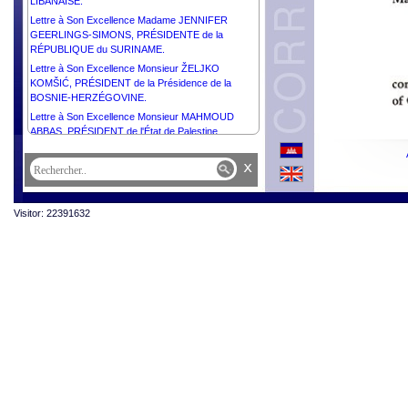
LIBANAISE.
Lettre à Son Excellence Madame JENNIFER
GEERLINGS-SIMONS, PRÉSIDENTE de la
RÉPUBLIQUE du SURINAME.
Lettre à Son Excellence Monsieur ŽELJKO
KOMŠIĆ, PRÉSIDENT de la Présidence de la
BOSNIE-HERZÉGOVINE.
Lettre à Son Excellence Monsieur MAHMOUD
ABBAS, PRÉSIDENT de l'État de Palestine,
PRÉSIDENT du Comité Exécutif de l’Organisation
de Libération de la Palestine.
x
Lettre à Sa Majesté HAITHAM BIN TARIK, SULTAN
d’OMAN.
Visitor: 22391632
Lettre à Sa Majesté WILLEM-ALEXANDER, ROI
des PAYS-BAS.
Lettre à Sa Majesté MOHAMMED VI, ROI du
MAROC.
Lettre à Son Excellence Monsieur MIGUEL DÍAZ-
CANEL BERMÚDEZ, PRÉSIDENT de la
RÉPUBLIQUE de CUBA.
Lettre à Son Excellence Monsieur THARMAN
SHANMUGARATNAM, PRÉSIDENT de la
RÉPUBLIQUE DE SINGAPOUR.
Lettre à Son Excellence Monsieur EDGARS
RINKĒVIČS, PRÉSIDENT de la RÉPUBLIQUE de
LETTONIE.