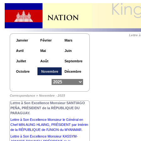
Lettre à Son Excellence Comandante DANIEL
ORTEGA SAAVEDRA et Son Excellence
Compañera ROSARIO MURILLO,
COPRÉSIDENTS de la RÉPUBLIQUE du
NICARAGUA.
Lettre à Son Excellence Dr THONGLOUN
SISOULITH, PRÉSIDENT de la RÉPUBLIQUE
Lettre
DÉMOCRATIQUE POPULAIRE LAO.
Janvier
Février
Mars
Lettre à Son Excellence Monsieur CONSTANTINE
Avril
Mai
Juin
AN. TASSOULAS, PRÉSIDENT de la
RÉPUBLIQUE HELLÉNIQUE.
Juillet
Août
Septembre
Lettre à Son Excellence Monsieur VOLODYMYR
ZELENSKYY, PRÉSIDENT de l’UKRAINE.
Octobre
Novembre
Décembre
Lettre à Son Excellence Dr JOSÉ RAMOS-HORTA,
PRÉSIDENT de la RÉPUBLIQUE
DÉMOCRATIQUE de TIMOR-LESTE.
Lettre à Son Excellence Dr. NATAŠA PIRC MUSAR,
Correspondance » Novembre - 2025
PRÉSIDENTE de la RÉPUBLIQUE DE SLOVÉNIE.
Lettre à Son Excellence Monsieur SANTIAGO
PEÑA, PRÉSIDENT de la RÉPUBLIQUE DU
PARAGUAY.
Lettre à Son Excellence Monsieur le Général en
Chef MIN AUNG HLAING, PRÉSIDENT par Intérim
de la RÉPUBLIQUE de l’UNION du MYANMAR.
Lettre à Son Excellence Monsieur KASSYM-