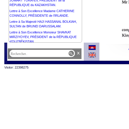
JOMART TOKAYEV, PRÉSIDENT de la
RÉPUBLIQUE du KAZAKHSTAN.
Lettre à Son Excellence Madame CATHERINE
CONNOLLY, PRÉSIDENTE de l’IRLANDE.
Lettre à Sa Majesté HAJI HASSANAL BOLKIAH,
SULTAN de BRUNEI DARUSSALAM.
Lettre à Son Excellence Monsieur SHAVKAT
MIRZIYOYEV, PRÉSIDENT de la RÉPUBLIQUE
d’OUZBÉKISTAN.
Lettre à Son Excellence Monsieur ANTÓNIO
x
GUTERRES, SECRÉTAIRE GÉNÉRAL des
NATIONS UNIES.
Lettre à Son Excellence Monsieur ANURA KUMARA
Visitor: 22398275
DISANAYAKA, PRÉSIDENT de la RÉPUBLIQUE
DÉMOCRATIQUE SOCIALISTE de SRI LANKA.
Lettre à Son Excellence Monsieur PETER
PELLEGRINI, PRÉSIDENT de la RÉPUBLIQUE
SLOVAQUE.
Lettre à Son Excellence Dr MOHAMED MUIZZU,
PRÉSIDENT de la RÉPUBLIQUE des MALDIVES.
Lettre à Son Excellence Dr TAMÁS SULYOK,
PRÉSIDENT de la HONGRIE.
Lettre à Son Excellence Monsieur ABDEL FATTAH
AL SISI, PRÉSIDENT de la RÉPUBLIQUE ARABE
D’ÉGYPTE.