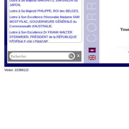
Lettre à Sa Majesté NARUHITO, EMPEREUR du
JAPON.
Lettre à Sa Majesté PHILIPPE, ROI des BELGES.
Lettre à Son Excellence l’Honorable Madame SAM
MOSTYN AC, GOUVERNEURE GÉNÉRALE du
Commonwealth d’AUSTRALIE.
Lettre à Son Excellence Dr FRANK-WALTER
STEINMEIER, PRÉSIDENT de la RÉPUBLIQUE
FÉDÉRALE d’ALLEMAGNE.
Lettre à Son Excellence Monsieur XI JINPING,
PRÉSIDENT de la RÉPUBLIQUE POPULAIRE de
x
CHINE.
Lettre à Son Excellence Monsieur Pengiran
Kasmirhan Pengiran Tahir, Ambassadeur
Visitor: 22388122
Extraordinaire et Plénipotentiaire du Brunei
Darussalam et Doyen du Corps Diplomatique.
Lettre à Sa Majesté HAITHAM BIN TARIK, SULTAN
d’OMAN.
Lettre à Son Excellence Monsieur MAHMOUD
ABBAS, PRÉSIDENT de l'État de Palestine,
PRÉSIDENT du Comité Exécutif de l’Organisation
de Libération de la Palestine.
Lettre à Son Excellence Monsieur JOÃO MANUEL
GONÇALVES LOURENÇO, PRÉSIDENT de la
RÉPUBLIQUE d’ANGOLA.
Lettre à Sa Majesté CARL GUSTAF, ROI de