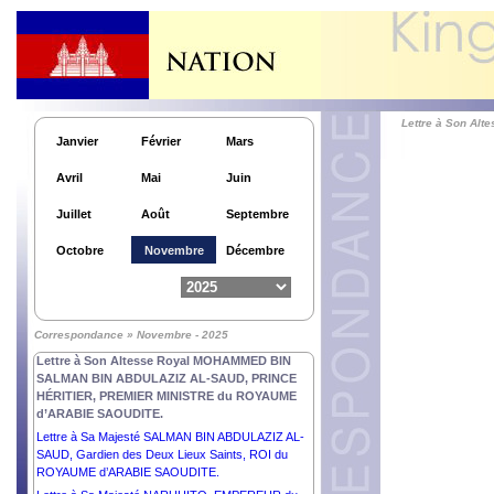
MAROC.
Lettre à Son Excellence Monsieur MIGUEL DÍAZ-
CANEL BERMÚDEZ, PRÉSIDENT de la
RÉPUBLIQUE de CUBA.
Lettre à Son Excellence Monsieur THARMAN
SHANMUGARATNAM, PRÉSIDENT de la
RÉPUBLIQUE DE SINGAPOUR.
Lettre à Son A
Janvier
Février
Mars
Lettre à Son Excellence Monsieur EDGARS
RINKĒVIČS, PRÉSIDENT de la RÉPUBLIQUE de
Avril
Mai
Juin
LETTONIE.
Lettre à Sa Majesté ABDULLAH II IBN AL
Juillet
Août
Septembre
HUSSEIN, ROI du ROYAUME HACHÉMITE de
JORDANIE.
Octobre
Novembre
Décembre
Lettre à Son Excellence Monsieur EMMANUEL
MACRON, PRÉSIDENT de la RÉPUBLIQUE
FRANÇAISE.
Lettre à Son Excellence Dr Kao Kim Hourn,
Correspondance » Novembre - 2025
Secrétaire Général de l’ASEAN.
Lettre à Son Altesse Royal MOHAMMED BIN
SALMAN BIN ABDULAZIZ AL-SAUD, PRINCE
HÉRITIER, PREMIER MINISTRE du ROYAUME
d’ARABIE SAOUDITE.
Lettre à Sa Majesté SALMAN BIN ABDULAZIZ AL-
SAUD, Gardien des Deux Lieux Saints, ROI du
ROYAUME d’ARABIE SAOUDITE.