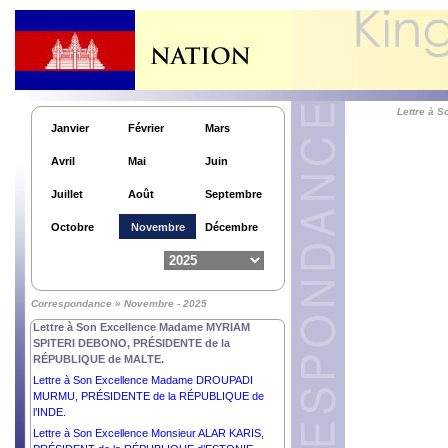
Lettre à Son Excellence Monsieur DONALD JOHN
TRUMP, PRÉSIDENT des ÉTATS-UNIS
d’AMÉRIQUE.
Lettre à Sa Majesté le Roi CHARLES III du
ROYAUME-UNI de GRANDE- BRETAGNE et
d’IRELANDE du NORD.
Lettre à 
Lettre à Son Excellence Monsieur RECEP TAYYIP
Janvier
Février
Mars
ERDOĞAN, PRÉSIDENT de la RÉPUBLIQUE
TÜRKIYE.
Avril
Mai
Juin
Lettre à Son Excellence Monsieur BASSIROU
DIOMAYE DIAKHAR FAYE, PRÉSIDENT de la
Juillet
Août
Septembre
RÉPUBLIQUE DU SÉNÉGAL.
Lettre à Son Excellence Monsieur VLADIMIR
Octobre
Novembre
Décembre
PUTIN, PRÉSIDENT de la FÉDÉRATION de
RUSSIE.
Lettre à Son Excellence Monsieur MOHAMED
OULD CHEIKH EL GHAZOUANI, PRÉSIDENT de
Correspondance » Novembre - 2025
la RÉPUBLIQUE ISLAMIQUE DE MAURITANIE.
Lettre à Son Excellence Madame MYRIAM
SPITERI DEBONO, PRÉSIDENTE de la
RÉPUBLIQUE de MALTE.
Lettre à Son Excellence Madame DROUPADI
MURMU, PRÉSIDENTE de la RÉPUBLIQUE de
l’INDE.
Lettre à Son Excellence Monsieur ALAR KARIS,