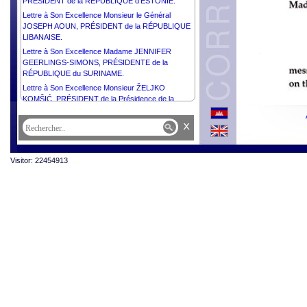
PRÉSIDENT de la RÉPUBLIQUE d’ESTONIE.
Lettre à Son Excellence Monsieur le Général
JOSEPH AOUN, PRÉSIDENT de la RÉPUBLIQUE
LIBANAISE.
Lettre à Son Excellence Madame JENNIFER
GEERLINGS-SIMONS, PRÉSIDENTE de la
RÉPUBLIQUE du SURINAME.
Lettre à Son Excellence Monsieur ŽELJKO
KOMŠIĆ, PRÉSIDENT de la Présidence de la
BOSNIE-HERZÉGOVINE.
x
Lettre à Son Excellence Monsieur MAHMOUD
ABBAS, PRÉSIDENT de l'État de Palestine,
PRÉSIDENT du Comité Exécutif de l’Organisation
de Libération de la Palestine.
Visitor: 22454913
Lettre à Sa Majesté HAITHAM BIN TARIK, SULTAN
d’OMAN.
Lettre à Sa Majesté WILLEM-ALEXANDER, ROI
des PAYS-BAS.
Lettre à Sa Majesté MOHAMMED VI, ROI du
MAROC.
Lettre à Son Excellence Monsieur MIGUEL DÍAZ-
CANEL BERMÚDEZ, PRÉSIDENT de la
RÉPUBLIQUE de CUBA.
Lettre à Son Excellence Monsieur THARMAN
SHANMUGARATNAM, PRÉSIDENT de la
RÉPUBLIQUE DE SINGAPOUR.