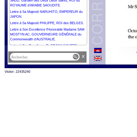
SAUD, Gardien des Deux Lieux Saints, ROI du
ROYAUME d’ARABIE SAOUDITE.
Lettre à Sa Majesté NARUHITO, EMPEREUR du
JAPON.
Lettre à Sa Majesté PHILIPPE, ROI des BELGES.
Lettre à Son Excellence l’Honorable Madame SAM
MOSTYN AC, GOUVERNEURE GÉNÉRALE du
Commonwealth d’AUSTRALIE.
Lettre à Son Excellence Dr FRANK-WALTER
STEINMEIER, PRÉSIDENT de la RÉPUBLIQUE
x
FÉDÉRALE d’ALLEMAGNE.
Lettre à Son Excellence Monsieur XI JINPING,
PRÉSIDENT de la RÉPUBLIQUE POPULAIRE de
Visitor: 22435240
CHINE.
Lettre à Son Excellence Monsieur Pengiran
Kasmirhan Pengiran Tahir, Ambassadeur
Extraordinaire et Plénipotentiaire du Brunei
Darussalam et Doyen du Corps Diplomatique.
Lettre à Sa Majesté HAITHAM BIN TARIK, SULTAN
d’OMAN.
Lettre à Son Excellence Monsieur MAHMOUD
ABBAS, PRÉSIDENT de l'État de Palestine,
PRÉSIDENT du Comité Exécutif de l’Organisation
de Libération de la Palestine.
Lettre à Son Excellence Monsieur JOÃO MANUEL
GONÇALVES LOURENÇO, PRÉSIDENT de la