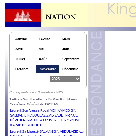
des PAYS-BAS.
Lettre à Sa Majesté MOHAMMED VI, ROI du
MAROC.
Lettre à Son Excellence Monsieur MIGUEL DÍAZ-
CANEL BERMÚDEZ, PRÉSIDENT de la
RÉPUBLIQUE de CUBA.
Lettre à Son Excellence Monsieur THARMAN
Janvier
Février
Mars
SHANMUGARATNAM, PRÉSIDENT de la
RÉPUBLIQUE DE SINGAPOUR.
Avril
Mai
Juin
Lettre à Son Excellence Monsieur EDGARS
RINKĒVIČS, PRÉSIDENT de la RÉPUBLIQUE de
Juillet
Août
Septembre
LETTONIE.
Lettre à Sa Majesté ABDULLAH II IBN AL
Octobre
Novembre
Décembre
HUSSEIN, ROI du ROYAUME HACHÉMITE de
JORDANIE.
Lettre à Son Excellence Monsieur EMMANUEL
MACRON, PRÉSIDENT de la RÉPUBLIQUE
Correspondance » Novembre - 2025
FRANÇAISE.
Lettre à Son Excellence Dr Kao Kim Hourn,
Secrétaire Général de l’ASEAN.
Lettre à Son Altesse Royal MOHAMMED BIN
SALMAN BIN ABDULAZIZ AL-SAUD, PRINCE
HÉRITIER, PREMIER MINISTRE du ROYAUME
d’ARABIE SAOUDITE.
Lettre à Sa Majesté SALMAN BIN ABDULAZIZ AL-