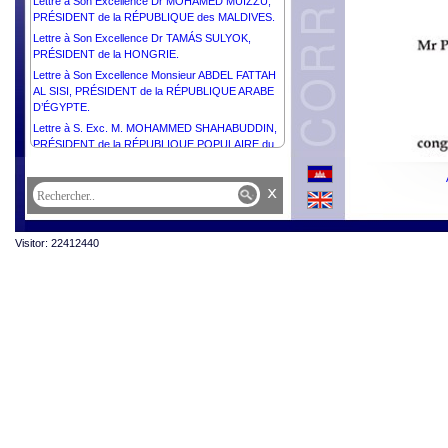
Lettre à Son Excellence Dr MOHAMED MUIZZU,
PRÉSIDENT de la RÉPUBLIQUE des MALDIVES.
Lettre à Son Excellence Dr TAMÁS SULYOK,
PRÉSIDENT de la HONGRIE.
Lettre à Son Excellence Monsieur ABDEL FATTAH
AL SISI, PRÉSIDENT de la RÉPUBLIQUE ARABE
D’ÉGYPTE.
Lettre à S. Exc. M. MOHAMMED SHAHABUDDIN,
PRÉSIDENT de la RÉPUBLIQUE POPULAIRE du
BANGLADESH.
Lettre à Son Excellence Dr JOSÉ RAMOS-HORTA,
x
PRÉSIDENT de la RÉPUBLIQUE
DÉMOCRATIQUE de TIMOR-LESTE.
Lettre à Son Excellence Monsieur MOHAMED
Visitor: 22412440
OULD CHEIKH EL GHAZOUANI, PRÉSIDENT de
la RÉPUBLIQUE ISLAMIQUE DE MAURITANIE.
Lettre à Son Excellence Monsieur DONALD JOHN
TRUMP, PRÉSIDENT des ÉTATS-UNIS
d’AMÉRIQUE.
Lettre à Sa Majesté le Roi CHARLES III du
ROYAUME-UNI de GRANDE- BRETAGNE et
d’IRELANDE du NORD.
Lettre à Son Excellence Monsieur RECEP TAYYIP
ERDOĞAN, PRÉSIDENT de la RÉPUBLIQUE
TÜRKIYE.
Lettre à Son Excellence Monsieur BASSIROU