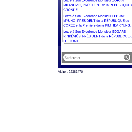
Lettre à Son Excellence Monsieur ZORAN
MILANOVIĆ, PRÉSIDENT de la RÉPUBLIQUE 
CROATIE.
Lettre à Son Excellence Monsieur LEE JAE
MYUNG, PRÉSIDENT de la RÉPUBLIQUE de
CORÉE et la Première dame KIM HEA KYUNG.
Lettre à Son Excellence Monsieur EDGARS
RINKĒVIČS, PRÉSIDENT de la RÉPUBLIQUE 
LETTONIE.
Lettre à Son Excellence Monsieur MIKHEIL
KAVELASHVILI, PRÉSIDENT de la GÉORGIE.
Lettre à Son Excellence La Très Honorable MA
MAY SIMON, GOUVERNEURE GÉNÉRALE du
CANADA
Visitor: 22381470
Lettre à Son Excellence Madame KARIN KELLE
SUTTER, PRÉSIDENTE de la CONFÉDÉRATI
SUISSE.
Lettre à Son Excellence Monsieur NAYIB BUKE
PRÉSIDENT de la RÉPUBLIQUE d’El SALVADO
Lettre à Son Excellence Monsieur le Général
JOSEPH AOUN, PRÉSIDENT de la RÉPUBLIQ
LIBANAISE.
Lettre à Son Altesse Fra’ JOHN T. DUNLAP, Pri
et Grand Maître de l’Ordre Souverain Militaire et
Hospitalier de Saint-Jean de Jérusalem de Rho
et de Malte.