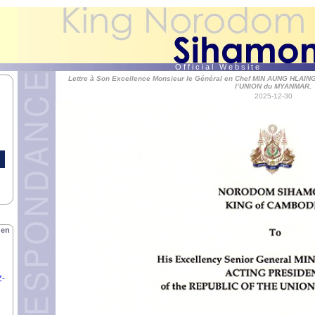
O f f i c i a l W e b s i t e
Lettre à Son Excellence Monsieur le Général en Chef MIN AUNG HLAIN
l’UNION du MYANMAR.
2025-12-30
 en
Z-