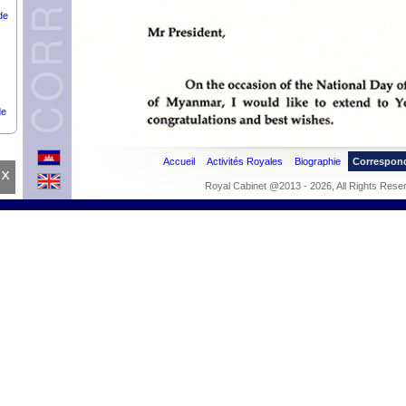
de
de
Accueil
Activités Royales
Biographie
Correspon
x
RY
Royal Cabinet @2013 - 2026, All Rights Rese
R-
ON
LE,
R.
UE
nce
des