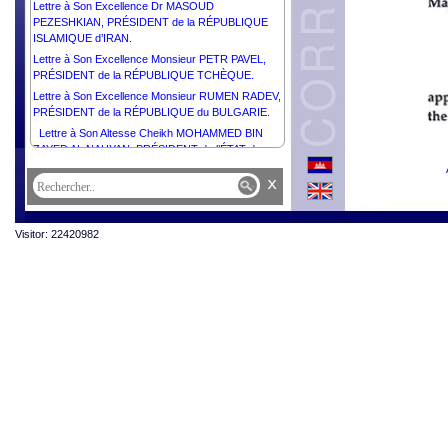
Lettre à Son Excellence Dr MASOUD
PEZESHKIAN, PRÉSIDENT de la RÉPUBLIQUE
ISLAMIQUE d’IRAN.
Lettre à Son Excellence Monsieur PETR PAVEL,
PRÉSIDENT de la RÉPUBLIQUE TCHÈQUE.
Lettre à Son Excellence Monsieur RUMEN RADEV,
PRÉSIDENT de la RÉPUBLIQUE du BULGARIE.
Lettre à Son Altesse Cheikh MOHAMMED BIN
ZAYED AL NAHYAN, PRÉSIDENT de l’ÉTAT des
ÉMIRATS ARABES UNIS.
x
Lettre à Son Excellence Monsieur NICUȘOR DAN,
PRÉSIDENT de la ROUMANIE.
Lettre à Son Excellence Monsieur ALEXANDER
Visitor: 22420982
STUBB, PRÉSIDENT de la RÉPUBLIQUE de
FINLANDE.
Lettre à Son Excellence Monsieur FAUSTIN-
ARCHANGE TOUADÉRA, PRÉSIDENT de la
RÉPUBLIQUE CENTRAFRICAINE.
Lettre à Son Altesse Cheikh AHMED ABDULLAH
AL-HAMAD AL-SABAH, PREMIER MINISTRE DE
L’ÉTAT du KOWEÏT.
Lettre à Son Excellence Monsieur ALEKSANDR
LUKASHENKO, PRÉSIDENT de la RÉPUBLIQUE
DE BIÉLORUSSIE.
Lettre à Son Altesse Cheikh MESHAL AL-AHMAD