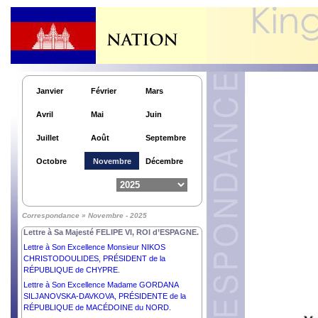
Janvier
Février
Mars
Avril
Mai
Juin
Juillet
Août
Septembre
Octobre
Novembre
Décembre
Lettre à Son Excellence Monsieur PAUL BIYA,
PRÉSIDENT de la RÉPUBLIQUE DU CAMEROUN.
Lettre à Son Excellence Monsieur KAÏS SAÏED,
Correspondance » Novembre - 2025
PRÉSIDENT de la RÉPUBLIQUE TUNISIENNE.
Lettre à Sa Majesté FELIPE VI, ROI d’ESPAGNE.
Lettre à Son Excellence Monsieur NIKOS
CHRISTODOULIDES, PRÉSIDENT de la
RÉPUBLIQUE de CHYPRE.
Lettre à Son Excellence Madame GORDANA
SILJANOVSKA-DAVKOVA, PRÉSIDENTE de la
RÉPUBLIQUE de MACÉDOINE du NORD.