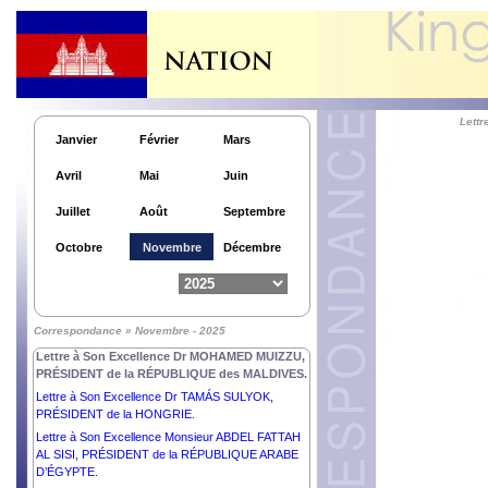
JOMART TOKAYEV, PRÉSIDENT de la
RÉPUBLIQUE du KAZAKHSTAN.
Lettre à Son Excellence Madame CATHERINE
CONNOLLY, PRÉSIDENTE de l’IRLANDE.
Lettre à Sa Majesté HAJI HASSANAL BOLKIAH,
SULTAN de BRUNEI DARUSSALAM.
Lett
Lettre à Son Excellence Monsieur SHAVKAT
Janvier
Février
Mars
MIRZIYOYEV, PRÉSIDENT de la RÉPUBLIQUE
d’OUZBÉKISTAN.
Avril
Mai
Juin
Lettre à Son Excellence Monsieur ANTÓNIO
GUTERRES, SECRÉTAIRE GÉNÉRAL des
Juillet
Août
Septembre
NATIONS UNIES.
Lettre à Son Excellence Monsieur ANURA KUMARA
Octobre
Novembre
Décembre
DISANAYAKA, PRÉSIDENT de la RÉPUBLIQUE
DÉMOCRATIQUE SOCIALISTE de SRI LANKA.
Lettre à Son Excellence Monsieur PETER
PELLEGRINI, PRÉSIDENT de la RÉPUBLIQUE
Correspondance » Novembre - 2025
SLOVAQUE.
Lettre à Son Excellence Dr MOHAMED MUIZZU,
PRÉSIDENT de la RÉPUBLIQUE des MALDIVES.
Lettre à Son Excellence Dr TAMÁS SULYOK,
PRÉSIDENT de la HONGRIE.
Lettre à Son Excellence Monsieur ABDEL FATTAH
AL SISI, PRÉSIDENT de la RÉPUBLIQUE ARABE
D’ÉGYPTE.