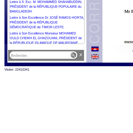
Lettre à S. Exc. M. MOHAMMED SHAHABUDDIN,
PRÉSIDENT de la RÉPUBLIQUE POPULAIRE du
BANGLADESH.
Lettre à Son Excellence Dr JOSÉ RAMOS-HORTA,
PRÉSIDENT de la RÉPUBLIQUE
DÉMOCRATIQUE de TIMOR-LESTE.
Lettre à Son Excellence Monsieur MOHAMED
OULD CHEIKH EL GHAZOUANI, PRÉSIDENT de
la RÉPUBLIQUE ISLAMIQUE DE MAURITANIE.
Lettre à Son Excellence Monsieur DONALD JOHN
x
TRUMP, PRÉSIDENT des ÉTATS-UNIS
d’AMÉRIQUE.
Lettre à Sa Majesté le Roi CHARLES III du
Visitor: 22410341
ROYAUME-UNI de GRANDE- BRETAGNE et
d’IRELANDE du NORD.
Lettre à Son Excellence Monsieur RECEP TAYYIP
ERDOĞAN, PRÉSIDENT de la RÉPUBLIQUE
TÜRKIYE.
Lettre à Son Excellence Monsieur BASSIROU
DIOMAYE DIAKHAR FAYE, PRÉSIDENT de la
RÉPUBLIQUE DU SÉNÉGAL.
Lettre à Son Excellence Monsieur VLADIMIR
PUTIN, PRÉSIDENT de la FÉDÉRATION de
RUSSIE.
Lettre à Son Excellence Monsieur MOHAMED
OULD CHEIKH EL GHAZOUANI, PRÉSIDENT de