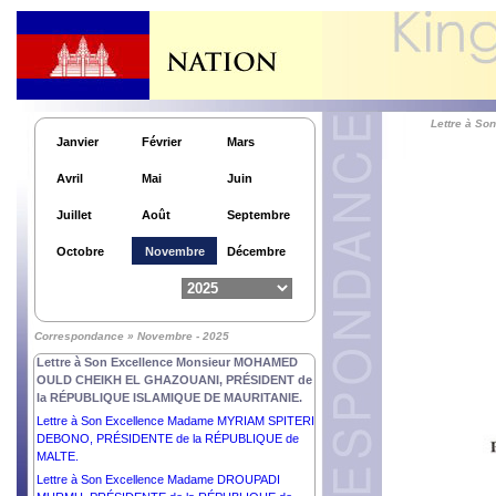
Lettre à Son Excellence Monsieur MOHAMED
OULD CHEIKH EL GHAZOUANI, PRÉSIDENT de
la RÉPUBLIQUE ISLAMIQUE DE MAURITANIE.
Lettre à Son Excellence Monsieur DONALD JOHN
TRUMP, PRÉSIDENT des ÉTATS-UNIS
d’AMÉRIQUE.
Lettre à S
Lettre à Sa Majesté le Roi CHARLES III du
Janvier
Février
Mars
ROYAUME-UNI de GRANDE- BRETAGNE et
d’IRELANDE du NORD.
Avril
Mai
Juin
Lettre à Son Excellence Monsieur RECEP TAYYIP
ERDOĞAN, PRÉSIDENT de la RÉPUBLIQUE
Juillet
Août
Septembre
TÜRKIYE.
Lettre à Son Excellence Monsieur BASSIROU
Octobre
Novembre
Décembre
DIOMAYE DIAKHAR FAYE, PRÉSIDENT de la
RÉPUBLIQUE DU SÉNÉGAL.
Lettre à Son Excellence Monsieur VLADIMIR
PUTIN, PRÉSIDENT de la FÉDÉRATION de
Correspondance » Novembre - 2025
RUSSIE.
Lettre à Son Excellence Monsieur MOHAMED
OULD CHEIKH EL GHAZOUANI, PRÉSIDENT de
la RÉPUBLIQUE ISLAMIQUE DE MAURITANIE.
Lettre à Son Excellence Madame MYRIAM SPITERI
DEBONO, PRÉSIDENTE de la RÉPUBLIQUE de
MALTE.
Lettre à Son Excellence Madame DROUPADI