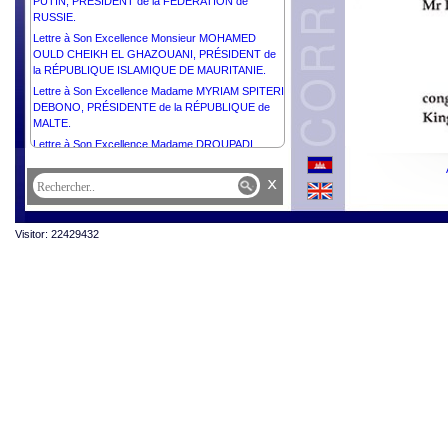
PUTIN, PRÉSIDENT de la FÉDÉRATION de
RUSSIE.
Lettre à Son Excellence Monsieur MOHAMED
OULD CHEIKH EL GHAZOUANI, PRÉSIDENT de
la RÉPUBLIQUE ISLAMIQUE DE MAURITANIE.
Lettre à Son Excellence Madame MYRIAM SPITERI
DEBONO, PRÉSIDENTE de la RÉPUBLIQUE de
MALTE.
Lettre à Son Excellence Madame DROUPADI
MURMU, PRÉSIDENTE de la RÉPUBLIQUE de
l’INDE.
x
Lettre à Son Excellence Monsieur ALAR KARIS,
PRÉSIDENT de la RÉPUBLIQUE d’ESTONIE.
Visitor: 22429432
Lettre à Son Excellence Monsieur le Général
JOSEPH AOUN, PRÉSIDENT de la RÉPUBLIQUE
LIBANAISE.
Lettre à Son Excellence Madame JENNIFER
GEERLINGS-SIMONS, PRÉSIDENTE de la
RÉPUBLIQUE du SURINAME.
Lettre à Son Excellence Monsieur ŽELJKO
KOMŠIĆ, PRÉSIDENT de la Présidence de la
BOSNIE-HERZÉGOVINE.
Lettre à Son Excellence Monsieur MAHMOUD
ABBAS, PRÉSIDENT de l'État de Palestine,
PRÉSIDENT du Comité Exécutif de l’Organisation
de Libération de la Palestine.