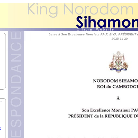
O f f i c i a l W e b s i t e
Lettre à Son Excellence Monsieur PAUL BIYA, PRÉSIDEN
2025-11-29
,
.