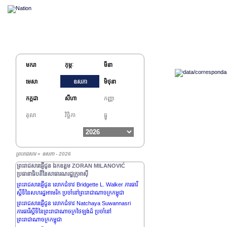
មករា
កុម្ភៈ
មីនា
មេសា
ឧសភា
មិថុនា
កក្កដា
សីហា
កញ្ញា
តុលា
វិច្ឆិកា
ធ្នូ
ព្រះរាជសារផ្ញើជូន ឯកឧត្តម THARMAN
SHANMUGARATNAM ប្រធានាធិបតីនៃសាធារណរដ្ឋសាំង
ហ្គាពួរ
ព្រះរាជសារផ្ញើជូន ឯកឧត្តម SERGIO MATTARELLA
ព្រះរាជសារ » ឧសភា - 2026
ប្រធានាធិបតីសាធារណរដ្ឋអ៊ីតាលី
ព្រះរាជសារផ្ញើជូន ឯកឧត្តម ZORAN MILANOVIĆ
ប្រធានាធិបតីនៃសាធារណរដ្ឋក្រូអាស៊ី
ព្រះរាជសារផ្ញើជូន លោកជំទាវ Bridgette L. Walker ភារធារី
ស្តីទីនៃសហរដ្ឋអាមេរិក ប្រចាំនៅព្រះរាជាណាចក្រកម្ពុជា
ព្រះរាជសារផ្ញើជូន លោកជំទាវ Natchaya Suwannasri
ភារធារីស្តីទីនៃព្រះរាជាណាចក្រថៃឡង់ដ៍ ប្រចាំនៅ
ព្រះរាជាណាចក្រកម្ពុជា