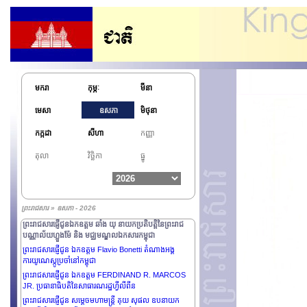
ព្រះរាជសារព្រះករុណាព្រះបាទ MAHA
VAJIRALONGKORN ព្រះមហាក្សត្រនៃព្រះរាជាណាចក្រ
ថៃឡង់ដ៍ ថ្វាយព្រះករុណាព្រះបាទសម្តេច ព្រះបរមនាថ នរោត្តម
សីហមុនី ព្រះមហាក្សត្រនៃព្រះរាជាណាចក្រកម្ពុជា
ព្រះរាជសារផ្ញើជូន ឯកឧត្តម PAUL BIYA ប្រធានាធិបតីនៃ
សាធារណរដ្ឋកាមេរូន
ព្រះរាជសារផ្ញើជូន ឯកឧត្តម XI JINPING ប្រធានាធិបតីនៃ
មករា
កុម្ភៈ
មីនា
សាធារណរដ្ឋប្រជាមានិតចិន
ព្រះរាជសារផ្ញើជូន ឯកឧត្តម Ueno Atsushi ឯកអគ្គ
មេសា
ឧសភា
មិថុនា
រាជទូតវិសាមញ្ញនិងពេញសមត្ថភាពនៃប្រទេសជប៉ុន ប្រចាំ
ព្រះរាជាណាចក្រកម្ពុជា
កក្កដា
សីហា
កញ្ញា
ព្រះរាជសារផ្ញើជូន ឯកឧត្តម Pengiran Kasmirhan
Pengiran Tahir ឯកអគ្គរាជទូតវិសាមញ្ញ និងពេញសមត្ថភាពនៃ
តុលា
វិច្ឆិកា
ធ្នូ
ប្រទេសប្រុយណេដារូសាឡឹម និងព្រឹទ្ធបុរសនៃអង្គទូតប្រចាំ
ព្រះរាជាណាចក្រកម្ពុជា
ព្រះរាជសារផ្ញើជូន ឯកឧត្តម TO LAM អគ្គលេខាធិការនៃគណ
កម្មាធិការមជ្ឈឹមបក្សកម្មុយនិស្តវៀតណាម និងជាប្រធានរដ្ឋនៃ
ព្រះរាជសារ » ឧសភា - 2026
សាធារណរដ្ឋសង្គមនិយមវៀតណាម
ព្រះរាជសារផ្ញើជូនឯកឧត្តម ឆាំង យុ នាយកប្រតិបត្តិនៃព្រះរាជ
បណ្ណាល័យហ្លួងម៉ែ និង មជ្ឈមណ្ឌលឯកសារកម្ពុជា
ព្រះរាជសារផ្ញើជូន ឯកឧត្តម Flavio Bonetti តំណាងអង្គ
ការយូណេស្កូប្រចាំនៅកម្ពុជា
ព្រះរាជសារផ្ញើជូន ឯកឧត្តម FERDINAND R. MARCOS
JR. ប្រធានាធិបតិនៃសាធារណរដ្ឋហ្វីលីពីន
ព្រះរាជសារផ្ញើជូន សម្តេចមហាមន្រ្តី គុយ សុផល ឧបនាយក