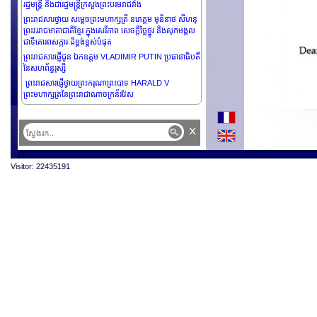
រដ្ឋមន្រ្តី និងជារដ្ឋមន្រ្តីក្រសួងព្រះបរមរាជវាំង
ព្រះរាជសារថ្វាយ សម្តេចព្រះមហាក្សត្រី នរោត្តម មុនិនាថ សីហនុ
ព្រះវររាជមាតាជាតិខ្មែរ ក្នុងសេរីភាព សេចក្តីថ្លៃថ្នូរ និងសុភមង្គល
ជាទីគោរពសក្ការៈដ៏ខ្ពង់ខ្ពស់បំផុត
ព្រះរាជសារផ្ញើជូន ឯកឧត្តម VLADIMIR PUTIN ប្រធានាធិបតី
នៃសហព័ន្ធរុស្សី
ព្រះរាជសារផ្ញើថ្វាយព្រះករុណាព្រះបាទ HARALD V
ព្រះមហាក្សត្រនៃព្រះរាជាណាចក្រន័រវែស
ព្រះរាជសារផ្ញើជូន ឯកឧត្តម SANTIAGO PEÑA ប្រធានាធិបតី
នៃសាធារណរដ្ឋប៉ារ៉ាហ្គាយ
x
ព្រះរាជសារផ្ញើជូន ឯកឧត្តមសាស្រ្តាចារ្យ Olivier de Bernon
ឧត្តមប្រឹក្សាផ្ទាល់ ព្រះមហាក្សត្រ, នាយកផ្នែកសិក្សាស្រាវជ្រាវនៅ
សាលាបារាំងចុងបូព៌ា, អគ្គអភិរក្សបេតិកភណ្ឌកិត្តិយស, ប្រធាន
Visitor: 22435191
បណ្ឌិតសភាវិទ្យាសាស្ត្រឯនាយសមុទ្រ
ព្រះរាជសារផ្ញើជូន សម្តេចមហាមន្រ្តី គុយ សុផល ឧបនាយក
រដ្ឋមន្រ្តី និងជារដ្ឋមន្រ្តីក្រសួងព្រះបរមរាជវាំង
ព្រះរាជសារផ្ញើជូន សម្តេចមហារដ្ឋសភាធិការធិបតី ឃួន សុដារី,
ប្រធានរដ្ឋសភា នៃព្រះរាជាណាចក្រកម្ពុជា
ព្រះរាជសារផ្ញើជូន សម្តេចមហាបវរធិបតី ហ៊ុន ម៉ាណែត, នាយក
រដ្ឋមន្រ្តី នៃព្រះរាជាណាចក្រកម្ពុជា
ព្រះរាជសារផ្ញើជូន សម្តេចអគ្គមហាសេនាបតីតេជោ ហ៊ុន សែន
ប្រមុខរដ្ឋស្តីទីនៃព្រះរាជាណាចក្រកម្ពុជា
ព្រះរាជសារផ្ញើជូន ឯកឧត្តម VLADIMIR PUTIN ប្រធានាធិបតី
នៃសហព័ន្ធរុស្សី
ព្រះរាជសារផ្ញើជូន ឯកឧត្តម MIN AUNG HLAING