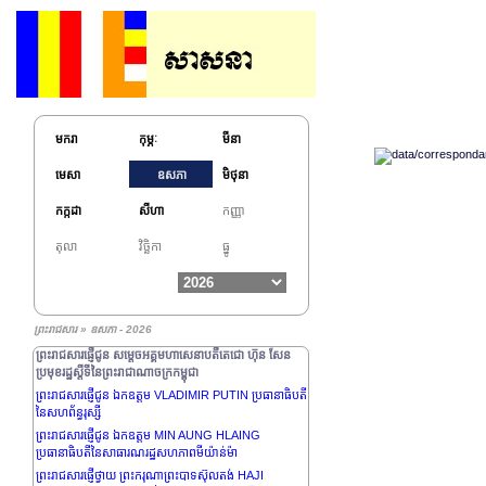
ជាទីគោរពសក្ការៈដ៏ខ្ពង់ខ្ពស់បំផុត
ព្រះរាជសារផ្ញើជូន ឯកឧត្តម VLADIMIR PUTIN ប្រធានាធិបតី
នៃសហព័ន្ធរុស្សី
ព្រះរាជសារផ្ញើថ្វាយព្រះករុណាព្រះបាទ HARALD V
ព្រះមហាក្សត្រនៃព្រះរាជាណាចក្រន័រវែស
ព្រះរាជសារផ្ញើជូន ឯកឧត្តម SANTIAGO PEÑA ប្រធានាធិបតី
នៃសាធារណរដ្ឋប៉ារ៉ាហ្គាយ
មករា
កុម្ភៈ
មីនា
ព្រះរាជសារផ្ញើជូន ឯកឧត្តមសាស្រ្តាចារ្យ Olivier de Bernon
មេសា
ឧសភា
មិថុនា
ឧត្តមប្រឹក្សាផ្ទាល់ ព្រះមហាក្សត្រ, នាយកផ្នែកសិក្សាស្រាវជ្រាវនៅ
សាលាបារាំងចុងបូព៌ា, អគ្គអភិរក្សបេតិកភណ្ឌកិត្តិយស, ប្រធាន
កក្កដា
សីហា
កញ្ញា
បណ្ឌិតសភាវិទ្យាសាស្ត្រឯនាយសមុទ្រ
ព្រះរាជសារផ្ញើជូន សម្តេចមហាមន្រ្តី គុយ សុផល ឧបនាយក
តុលា
វិច្ឆិកា
ធ្នូ
រដ្ឋមន្រ្តី និងជារដ្ឋមន្រ្តីក្រសួងព្រះបរមរាជវាំង
ព្រះរាជសារផ្ញើជូន សម្តេចមហារដ្ឋសភាធិការធិបតី ឃួន សុដារី,
ប្រធានរដ្ឋសភា នៃព្រះរាជាណាចក្រកម្ពុជា
ព្រះរាជសារផ្ញើជូន សម្តេចមហាបវរធិបតី ហ៊ុន ម៉ាណែត, នាយក
ព្រះរាជសារ » ឧសភា - 2026
រដ្ឋមន្រ្តី នៃព្រះរាជាណាចក្រកម្ពុជា
ព្រះរាជសារផ្ញើជូន សម្តេចអគ្គមហាសេនាបតីតេជោ ហ៊ុន សែន
ប្រមុខរដ្ឋស្តីទីនៃព្រះរាជាណាចក្រកម្ពុជា
ព្រះរាជសារផ្ញើជូន ឯកឧត្តម VLADIMIR PUTIN ប្រធានាធិបតី
នៃសហព័ន្ធរុស្សី
ព្រះរាជសារផ្ញើជូន ឯកឧត្តម MIN AUNG HLAING
ប្រធានាធិបតីនៃសាធារណរដ្ឋសហភាពមីយ៉ាន់ម៉ា
ព្រះរាជសារផ្ញើថ្វាយ ព្រះករុណាព្រះបាទស៊ុលតង់ HAJI