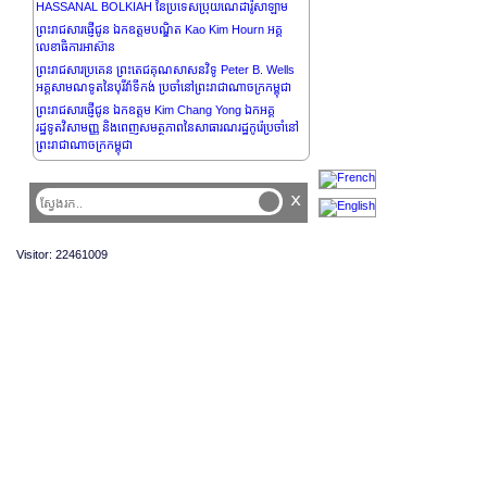
HASSANAL BOLKIAH នៃប្រទេសប្រុយណេដារ៉ូសាឡាម
ព្រះរាជសារផ្ញើជូន ឯកឧត្តមបណ្ឌិត Kao Kim Hourn អគ្គ
លេខាធិការអាស៊ាន
ព្រះរាជសារប្រគេន ព្រះតេជគុណសាសនវិទូ Peter B. Wells
អគ្គសាមណទូតនៃបុរីវ៉ាទីកង់ ប្រចាំនៅព្រះរាជាណាចក្រកម្ពុជា
ព្រះរាជសារផ្ញើជូន ឯកឧត្តម Kim Chang Yong ឯកអគ្គ
រដ្ឋទូតវិសាមញ្ញ និងពេញសមត្ថភាពនៃសាធារណរដ្ឋកូរ៉េប្រចាំនៅ
ព្រះរាជាណាចក្រកម្ពុជា
ព្រះរាជសារ សម្តេចព្រះមហាក្សត្រី នរោត្តម មុនិនាថ សីហនុ ព្រះ
វររាជមាតាជាតិខ្មែរ ក្នុងសេរីភាព សេចក្តីថ្លៃថ្នូរ និងសុភមង្គល ជាទី
x
គោរពសក្ការៈដ៏ខ្ពង់ខ្ពស់បំផុត ថ្វាយព្រះករុណា ព្រះបាទសម្តេច
ព្រះបរមនាថ នរោត្តម សីហមុនី ព្រះមហាក្សត្រនៃព្រះរាជាណាចក្រ
កម្ពុជា ក្នុងព្រះរាជវរកាសព្រះរាជពិធីបុណ្យចម្រើនព្រះជន្មគម្រប់
Visitor: 22461009
៧៣ព្រះវស្សា
ព្រះរាជសារផ្ញើជូន សម្តេចកិត្តិព្រឹទ្ធបណ្ឌិត ប៊ុន រ៉ានី ហ៊ុន សែន
ប្រធានកាកបាទក្រហមកម្ពុជា