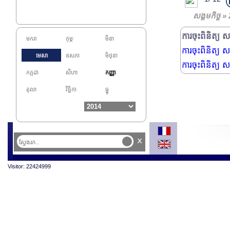
សង្គមកិច្ច »
ការចុះពិនិត្យ
មករា
កុម្ភៈ
មីនា
ការចុះពិនិត្យ ស
មេសា
ឧសភា
មិថុនា
ការចុះពិនិត្យ 
កក្កដា
សីហា
កញ្ញា
តុលា
វិច្ឆិកា
ធ្នូ
x
Visitor: 22424999