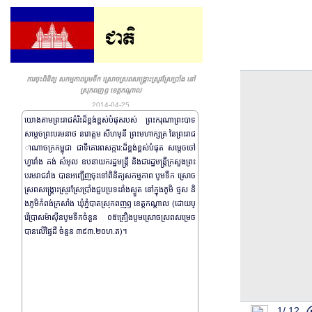
ការចុះពិនិត្យ សកម្មភាពបូមទឹក ស្រោចស្រពសង្គ្រោះស្រូវស្រែប្រាំង នៅ
ស្រុកពញឭ ខេត្តកណ្តាល
2014-04-25
យោងតាមព្រះរាជតំរិះដ៏ខ្ពង់ខ្ពស់បំផុតរបស់ ព្រះករុណាព្រះបាទ
សម្តេចព្រះបរមនាថ នរោត្តម សីហមុនី ព្រះមហាក្សត្រ នៃព្រះរាជ
ាណាចក្រកម្ពុជា ជាទីគោរពសក្ការ:ដ៏ខ្ពង់ខ្ពស់បំផុត សម្តេចចៅ
ហ្វាវាំង គង់ សំអុល ឧបនាយករដ្ឋមន្រ្តី និងជារដ្ឋមន្រ្តីក្រសួងព្រះ
បរមរាជវាំង បានអញ្ជើញចុះទៅពិនិត្យសកម្មភាព បូមទឹក ស្រោច
ស្រពសង្គ្រោះស្រូវស្រែប្រាំងជួបប្រទះរាំងស្ងួត នៅក្នុងភូមិ ថ្មស និ
ងភូមិកំពង់ក្រសាំង ឃុំភ្នំបាតស្រុកពញឭ ខេត្តកណ្តាល (ដោយប្
រើប្រាសម៉ាស៊ីនបូមទឹកចំនួន ០៥គ្រឿងបូមស្រោចស្រពសម្រេច
បានលើផ្ទៃដី ចំនួន ៣៩៣.២០ហ.ត)។
1/
12