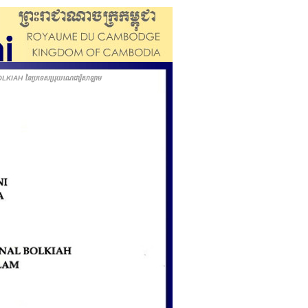
BOLKIAH នៃប្រទេសប្រុយណេដារ៉ូសាឡាម