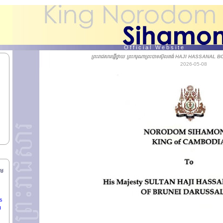
on
វនៅ
ាន
O f f i c i a l W e b s i t e
ព្រះរាជសារផ្ញើថ្វាយ ព្រះករុណាព្រះបាទស៊ុលតង់ HAJI HASSANAL 
2026-05-08
ី,
ាយក
ន
ិបតី
ាម
ls
ា