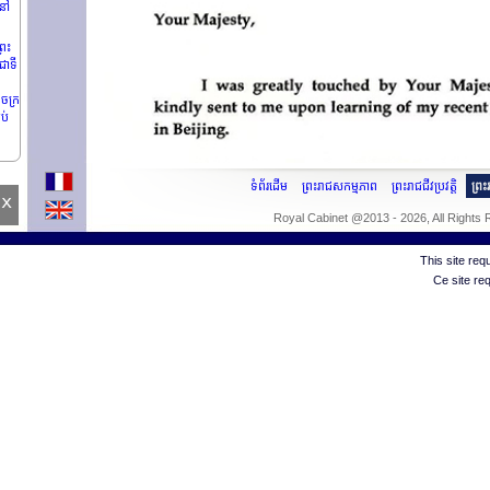
ំនៅ
្រះ
 ជាទី
ាចក្រ
រប់
ន
ទំព័រដើម
ព្រះរាជសកម្មភាព
ព្រះរាជជីវប្រវត្តិ
ព្រ
x
Royal Cabinet @2013 - 2026, All Rights
This site re
Ce site re