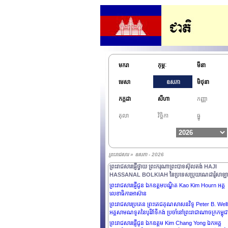
នៃសាធារណរដ្ឋប៉ារ៉ាហ្គាយ
ព្រះរាជសារផ្ញើជូន ឯកឧត្តមសាស្រ្តាចារ្យ Olivier de Bern
ឧត្តមប្រឹក្សាផ្ទាល់ ព្រះមហាក្សត្រ, នាយកផ្នែកសិក្សាស្រាវជ្រា
សាលាបារាំងចុងបូព៌ា, អគ្គអភិរក្សបេតិកភណ្ឌកិត្តិយស, ប្រធ
បណ្ឌិតសភាវិទ្យាសាស្ត្រឯនាយសមុទ្រ
ព្រះរាជសារផ្ញើជូន សម្តេចមហាមន្រ្តី គុយ សុផល ឧបនាយក
រដ្ឋមន្រ្តី និងជារដ្ឋមន្រ្តីក្រសួងព្រះបរមរាជវាំង
មករា
កុម្ភៈ
មីនា
ព្រះរាជសារផ្ញើជូន សម្តេចមហារដ្ឋសភាធិការធិបតី ឃួន សុដារ
ប្រធានរដ្ឋសភា នៃព្រះរាជាណាចក្រកម្ពុជា
មេសា
ឧសភា
មិថុនា
ព្រះរាជសារផ្ញើជូន សម្តេចមហាបវរធិបតី ហ៊ុន ម៉ាណែត, ន
កក្កដា
សីហា
កញ្ញា
រដ្ឋមន្រ្តី នៃព្រះរាជាណាចក្រកម្ពុជា
ព្រះរាជសារផ្ញើជូន សម្តេចអគ្គមហាសេនាបតីតេជោ ហ៊ុន សែ
តុលា
វិច្ឆិកា
ធ្នូ
ប្រមុខរដ្ឋស្តីទីនៃព្រះរាជាណាចក្រកម្ពុជា
ព្រះរាជសារផ្ញើជូន ឯកឧត្តម VLADIMIR PUTIN ប្រធានាធ
នៃសហព័ន្ធរុស្សី
ព្រះរាជសារផ្ញើជូន ឯកឧត្តម MIN AUNG HLAING
ព្រះរាជសារ » ឧសភា - 2026
ប្រធានាធិបតីនៃសាធារណរដ្ឋសហភាពមីយ៉ាន់ម៉ា
ព្រះរាជសារផ្ញើថ្វាយ ព្រះករុណាព្រះបាទស៊ុលតង់ HAJI
HASSANAL BOLKIAH នៃប្រទេសប្រុយណេដារ៉ូសាឡ
ព្រះរាជសារផ្ញើជូន ឯកឧត្តមបណ្ឌិត Kao Kim Hourn អគ្គ
លេខាធិការអាស៊ាន
ព្រះរាជសារប្រគេន ព្រះតេជគុណសាសនវិទូ Peter B. Wel
អគ្គសាមណទូតនៃបុរីវ៉ាទីកង់ ប្រចាំនៅព្រះរាជាណាចក្រកម្ពុជ
ព្រះរាជសារផ្ញើជូន ឯកឧត្តម Kim Chang Yong ឯកអគ្គ