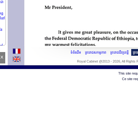
រជា
គ្គ
ាំនៅ
នៃ
ចាំ
ទំព័រដើម
ព្រះរាជសកម្មភាព
ព្រះរាជជីវប្រវត្តិ
ព្រ
x
Royal Cabinet @2013 - 2026, All Rights
This site re
Ce site re
njoh
ធ