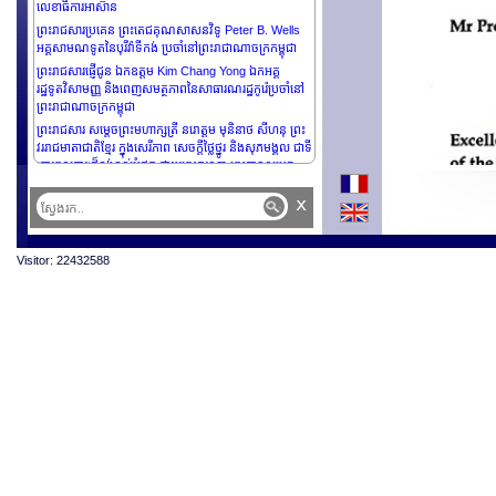
លេខាធិការអាស៊ាន
ព្រះរាជសារប្រគេន ព្រះតេជគុណសាសនវិទូ Peter B. Wells
អគ្គសាមណទូតនៃបុរីវ៉ាទីកង់ ប្រចាំនៅព្រះរាជាណាចក្រកម្ពុជា
ព្រះរាជសារផ្ញើជូន ឯកឧត្តម Kim Chang Yong ឯកអគ្គ
រដ្ឋទូតវិសាមញ្ញ និងពេញសមត្ថភាពនៃសាធារណរដ្ឋកូរ៉េប្រចាំនៅ
ព្រះរាជាណាចក្រកម្ពុជា
ព្រះរាជសារ សម្តេចព្រះមហាក្សត្រី នរោត្តម មុនិនាថ សីហនុ ព្រះ
វររាជមាតាជាតិខ្មែរ ក្នុងសេរីភាព សេចក្តីថ្លៃថ្នូរ និងសុភមង្គល ជាទី
គោរពសក្ការៈដ៏ខ្ពង់ខ្ពស់បំផុត ថ្វាយព្រះករុណា ព្រះបាទសម្តេច
ព្រះបរមនាថ នរោត្តម សីហមុនី ព្រះមហាក្សត្រនៃព្រះរាជាណាចក្រ
x
កម្ពុជា ក្នុងព្រះរាជវរកាសព្រះរាជពិធីបុណ្យចម្រើនព្រះជន្មគម្រប់
៧៣ព្រះវស្សា
ព្រះរាជសារផ្ញើជូន សម្តេចកិត្តិព្រឹទ្ធបណ្ឌិត ប៊ុន រ៉ានី ហ៊ុន សែន
ប្រធានកាកបាទក្រហមកម្ពុជា
Visitor: 22432588