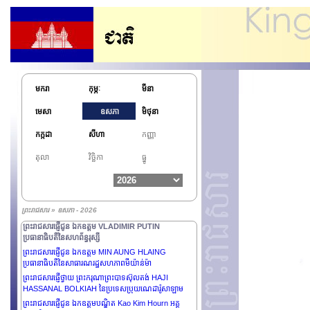
នៃសហព័ន្ធរុស្សី
ព្រះរាជសារផ្ញើថ្វាយព្រះករុណាព្រះបាទ HARALD V
ព្រះមហាក្សត្រនៃព្រះរាជាណាចក្រន័រវែស
ព្រះរាជសារផ្ញើជូន ឯកឧត្តម SANTIAGO PEÑA ប្រធានាធិបតី
នៃសាធារណរដ្ឋប៉ារ៉ាហ្គាយ
ព្រះរាជសារផ្ញើជូន ឯកឧត្តមសាស្រ្តាចារ្យ Olivier de Bernon
ឧត្តមប្រឹក្សាផ្ទាល់ ព្រះមហាក្សត្រ, នាយកផ្នែកសិក្សាស្រាវជ្រាវនៅ
មករា
កុម្ភៈ
មីនា
សាលាបារាំងចុងបូព៌ា, អគ្គអភិរក្សបេតិកភណ្ឌកិត្តិយស, ប្រធាន
បណ្ឌិតសភាវិទ្យាសាស្ត្រឯនាយសមុទ្រ
មេសា
ឧសភា
មិថុនា
ព្រះរាជសារផ្ញើជូន សម្តេចមហាមន្រ្តី គុយ សុផល ឧបនាយក
កក្កដា
សីហា
កញ្ញា
រដ្ឋមន្រ្តី និងជារដ្ឋមន្រ្តីក្រសួងព្រះបរមរាជវាំង
ព្រះរាជសារផ្ញើជូន សម្តេចមហារដ្ឋសភាធិការធិបតី ឃួន សុដារី,
តុលា
វិច្ឆិកា
ធ្នូ
ប្រធានរដ្ឋសភា នៃព្រះរាជាណាចក្រកម្ពុជា
ព្រះរាជសារផ្ញើជូន សម្តេចមហាបវរធិបតី ហ៊ុន ម៉ាណែត, នាយក
រដ្ឋមន្រ្តី នៃព្រះរាជាណាចក្រកម្ពុជា
ព្រះរាជសារផ្ញើជូន សម្តេចអគ្គមហាសេនាបតីតេជោ ហ៊ុន សែន
ព្រះរាជសារ » ឧសភា - 2026
ប្រមុខរដ្ឋស្តីទីនៃព្រះរាជាណាចក្រកម្ពុជា
ព្រះរាជសារផ្ញើជូន ឯកឧត្តម VLADIMIR PUTIN
ប្រធានាធិបតីនៃសហព័ន្ធរុស្សី
ព្រះរាជសារផ្ញើជូន ឯកឧត្តម MIN AUNG HLAING
ប្រធានាធិបតីនៃសាធារណរដ្ឋសហភាពមីយ៉ាន់ម៉ា
ព្រះរាជសារផ្ញើថ្វាយ ព្រះករុណាព្រះបាទស៊ុលតង់ HAJI
HASSANAL BOLKIAH នៃប្រទេសប្រុយណេដារ៉ូសាឡាម
ព្រះរាជសារផ្ញើជូន ឯកឧត្តមបណ្ឌិត Kao Kim Hourn អគ្គ