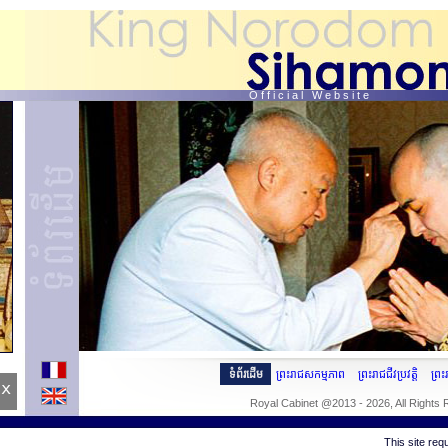
O f f i c i a l W e b s i t e
ទំព័រដើម
ព្រះរាជសកម្មភាព
ព្រះរាជជីវប្រវត្តិ
ព្រ
x
Royal Cabinet @2013 - 2026, All Rights
This site re