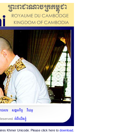
ះរាជសារ
សង្គមកិច្ច
វីដេអូ
 Reserved.
អំពីយើងខ្ញុំ
quires Khmer Unicode. Please click here to
download
.