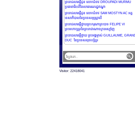
ព្រះរាជសារផ្ញើជូន លោកជំទាវ DROUPADI MURMU
ប្រធានាធិបតីនៃសាធារណរដ្ឋឥណ្ឌា
ព្រះរាជសារផ្ញើជូន លោកជំទាវ SAM MOSTYN AC អគ្គ
ទេសាភិបាលនៃប្រទេសអូស្រ្តាលី
ព្រះរាជសារផ្ញើថ្វាយព្រះករុណាព្រះបាទ FELIPE VI
ព្រះមហាក្សត្រនៃព្រះរាជាណាចក្រអេស្ប៉ាញ
ព្រះរាជសារផ្ញើថ្វាយ ព្រះអង្គម្ចាស់ GUILLAUME, GRAN
DUC នៃប្រទេសលុចហ្សំបួរ
ព្រះរាជសារផ្ញើជូន ឯកឧត្តម FERDINAND R. MARCO
JR. ប្រធានាធិបតិនៃសាធារណរដ្ឋហ្វីលីពីន
ព្រះរាជសារផ្ញើជូន ឯកឧត្តម GUY PARMELIN ប្រធានាធិ
នៃសហព័ន្ធស្វីស
Visitor: 22418041