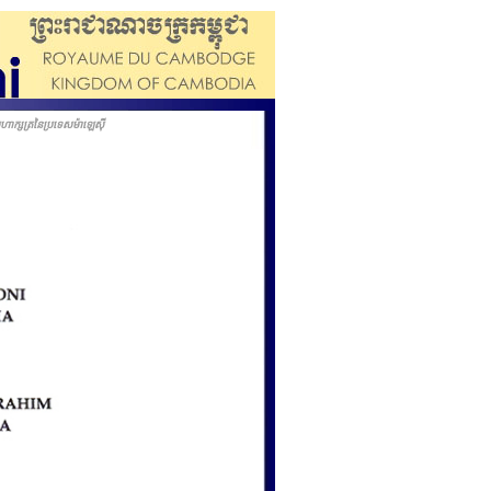
ាក្សត្រនៃប្រទេសម៉ាឡេស៊ី