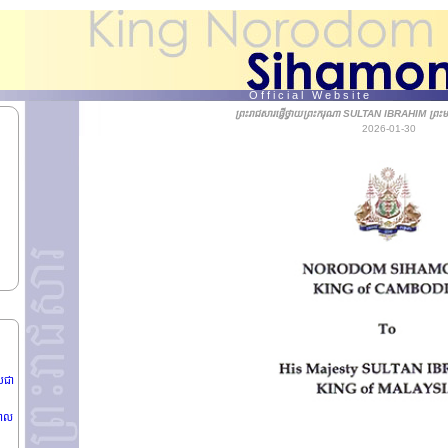
O f f i c i a l W e b s i t e
ព្រះរាជសារផ្ញើថ្វាយព្រះករុណា SULTAN IBRAHIM ព្រះមហ
2026-01-30
រជា
បាល