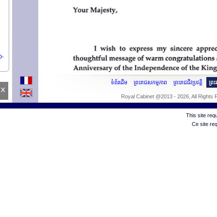
D-
S
ទំព័រដើម
ព្រះរាជសកម្មភាព
ព្រះរាជជីវប្រវត្តិ
ព្រ
x
បតី
Royal Cabinet @2013 - 2026, All Rights
This site re
Ce site re