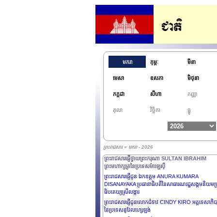
មករា
កុម្ភៈ
មីនា
មេសា
ឧសភា
មិថុនា
កក្កដា
សីហា
កញ្ញា
តុលា
វិច្ឆិកា
ធ្នូ
ព្រះរាជសារ » មករា - 2026
ព្រះរាជសារផ្ញើថ្វាយព្រះករុណា SULTAN IBRAHIM
ព្រះមហាក្សត្រនៃប្រទេសម៉ាឡេស៊ី
ព្រះរាជសារផ្ញើជូន ឯកឧត្តម ANURA KUMARA
DISANAYAKA ប្រធានាធិបតីនៃសាធារណរដ្ឋសង្គមនិយមប្
ធិបតេយ្យស្រីលង្ការ
ព្រះរាជសារផ្ញើជូនលោកជំទាវ CINDY KIRO អគ្គទេសាភិ
នៃប្រទេសនូវែលហ្សេឡង់