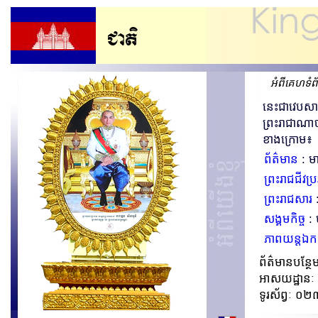
អំពីគេហទំព័
នេះជាវេបសា
ព្រះរាជាណាច
ខាងក្រោម៖
ព័ត៌មាន
: មា
ព្រះរាជជីវប្រវត
ព្រះរាជសារ
:
សង្គមកិច្ច
: 
ភាពយន្តឯក
ព័ត៌មានបន្ថែ
អាសយដ្ឋានៈ 
ទូរស័ព្វៈ 