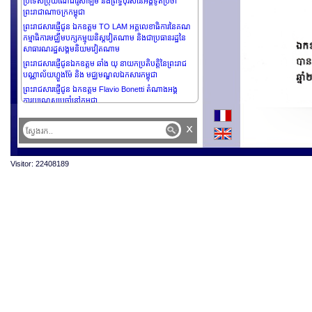
ប្រទេសប្រុយណេដារូសាឡឹម និងព្រឹទ្ធបុរសនៃអង្គទូតប្រចាំ
ព្រះរាជាណាចក្រកម្ពុជា
ព្រះរាជសារផ្ញើជូន ឯកឧត្តម TO LAM អគ្គលេខាធិការនៃគណ
កម្មាធិការមជ្ឈឹមបក្សកម្មុយនិស្តវៀតណាម និងជាប្រធានរដ្ឋនៃ
សាធារណរដ្ឋសង្គមនិយមវៀតណាម
ព្រះរាជសារផ្ញើជូនឯកឧត្តម ឆាំង យុ នាយកប្រតិបត្តិនៃព្រះរាជ
បណ្ណាល័យហ្លួងម៉ែ និង មជ្ឈមណ្ឌលឯកសារកម្ពុជា
ព្រះរាជសារផ្ញើជូន ឯកឧត្តម Flavio Bonetti តំណាងអង្គ
ការយូណេស្កូប្រចាំនៅកម្ពុជា
ព្រះរាជសារផ្ញើជូន ឯកឧត្តម FERDINAND R. MARCOS
x
JR. ប្រធានាធិបតិនៃសាធារណរដ្ឋហ្វីលីពីន
ព្រះរាជសារផ្ញើជូន សម្តេចមហាមន្រ្តី គុយ សុផល ឧបនាយក
រដ្ឋមន្រ្តី និងជារដ្ឋមន្រ្តីក្រសួងព្រះបរមរាជវាំង
Visitor: 22408189
ព្រះរាជសារថ្វាយ សម្តេចព្រះមហាក្សត្រី នរោត្តម មុនិនាថ សីហនុ
ព្រះវររាជមាតាជាតិខ្មែរ ក្នុងសេរីភាព សេចក្តីថ្លៃថ្នូរ និងសុភមង្គល
ជាទីគោរពសក្ការៈដ៏ខ្ពង់ខ្ពស់បំផុត
ព្រះរាជសារផ្ញើជូន ឯកឧត្តម VLADIMIR PUTIN ប្រធានាធិបតី
នៃសហព័ន្ធរុស្សី
ព្រះរាជសារផ្ញើថ្វាយព្រះករុណាព្រះបាទ HARALD V
ព្រះមហាក្សត្រនៃព្រះរាជាណាចក្រន័រវែស
ព្រះរាជសារផ្ញើជូន ឯកឧត្តម SANTIAGO PEÑA ប្រធានាធិបតី
នៃសាធារណរដ្ឋប៉ារ៉ាហ្គាយ
ព្រះរាជសារផ្ញើជូន ឯកឧត្តមសាស្រ្តាចារ្យ Olivier de Bernon
ឧត្តមប្រឹក្សាផ្ទាល់ ព្រះមហាក្សត្រ, នាយកផ្នែកសិក្សាស្រាវជ្រាវនៅ
សាលាបារាំងចុងបូព៌ា, អគ្គអភិរក្សបេតិកភណ្ឌកិត្តិយស, ប្រធាន