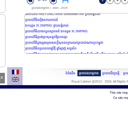
1
2
3
4
ព្រះរាជសកម្មភាព » មេសា - 2025
លោកជំទាវ PAETONGTARN SHINAWATRA ថ្វាយបង្គំគាល់
ព្រះរាជពិធីលៀងសាយភោជន៍
ឯកឧត្តម XI JINPING ថ្វាយបង្គំគាល់
ព្រះរាជពិធីយាងទទួលស្វាគមន៍ ឯកឧត្តម XI JINPING
ព្រះរាជពិធីស្រង់ព្រះសុគន្ធវារីព្រះទេវរូប
ព្រះរាជពិធីបួងសួងសូមសេចក្តីសុខសប្បាយដល់ព្រះរាជាណាចក្រកម្ពុជា
ព្រះរាជពិធីទទួលទេវតាឆ្នាំថ្មី ឆ្នាំម្សាញ់ សប្តស័ក
ព្រះរាជពិធីថ្វាយព្រះរាជកុសល សម្តេចព្រះមហាក្សត្រិយានី ស៊ីសុវតិ្ថ មុនីវង្ស កុសុមៈ នារីរតន៍ សិ
ទំព័រដើម
ព្រះរាជសកម្មភាព
ព្រះរាជជីវប្រវត្តិ
ព្រ
x
Royal Cabinet @2013 - 2026, All Rights
This site re
Ce site re