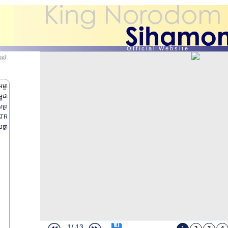
O f f i c i a l W e b s i t e
ាល់
ម្ចា
ពុជា
សព្រ
ATR
ថ្វា
1/
13