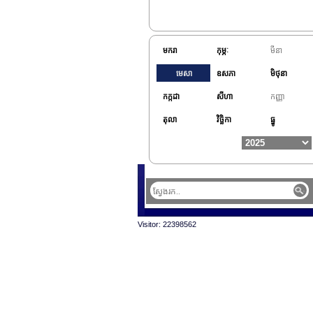
មករា
កុម្ភៈ
មីនា
មេសា
ឧសភា
មិថុនា
កក្កដា
សីហា
កញ្ញា
តុលា
វិច្ឆិកា
ធ្នូ
Visitor: 22398562