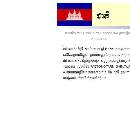
លោកជំទាវ PAETONGTARN SHINAWATRA ថ្វាយបង្គំគ
2025-04-24
នៅវេលាព្រឹក ថ្ងៃទី ២៤ ខែ មេសា ឆ្នាំ ២០២៥ ព្រះករុណាជាអ
ស់ជីវិតតម្កល់លើត្បូង ព្រះមហាក្សត្រនៃព្រះរាជាណាចក្រកម្
ជាទីគោរពសក្ការៈដ៏ខ្ពង់ខ្ពស់បំផុត សព្វព្រះរាជហឬទ័យប្រោ
ះរាជទាន លោកជំទាវ PAETONGTARN SHINAW
A នាយករដ្ឋមន្រ្តីនៃព្រះរាជាណាចក្រថៃ និង ស្វាមី ចូលក្រាប
យបង្គំគាល់ នៅព្រះទីនាំងទេវាវិនិច្ឆ័យ។