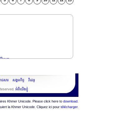
5
6
7
8
9
10
11
12
13
រីវឌ្ឍនា
ះរាជសារ
សង្គមកិច្ច
វីដេអូ
 Reserved.
អំពីយើងខ្ញុំ
quires Khmer Unicode. Please click here to
download
.
quiert la Khmer Unicode. Cliquez ici pour
télécharger
.