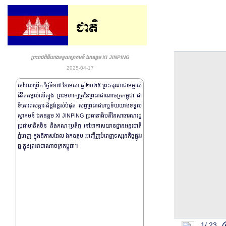
ព្រះរាជពិធីយាងទទួលស្វាគមន៍ ឯកឧត្តម XI JINPING
2025-04-17
នៅវេលាព្រឹក ថ្ងៃទី១៧ ខែមេសា ឆ្នាំ២០២៥ ព្រះករុណាជាអម្ចាស់
ជីវិតតម្កល់លើត្បូង ព្រះមហាក្សត្រនៃព្រះរាជាណាចក្រកម្ពុជា ជា
ទីគោរពសក្ការៈដ៏ខ្ពង់ខ្ពស់បំផុត សព្វព្រះរាជហឬទ័យយាងទទួល
ស្វាគមន៍ ឯកឧត្តម XI JINPING ប្រធានាធិបតីនៃសាធារណរដ្ឋ
ប្រជាមានិតចិន និងគណៈប្រតិភូ នៅអាកាសយានដ្ឋានអន្តរជាតិ
ភ្នំពេញ ក្នុងឱកាសដែល ឯកឧត្តម អញ្ជើញបំពេញទស្សនកិច្ចផ្លូវរ
ដ្ឋ ក្នុងព្រះរាជាណាចក្រកម្ពុជា។
1/
23