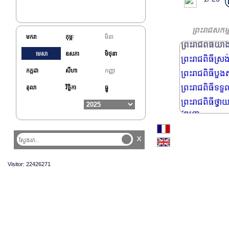
លោកជំទាវ P
ព្រះរាជពិធី
ឯកឧត្តម XI JI
ព្រះរាជសកម
មករា
កុម្ភៈ
មីនា
ព្រះរាជពិធីយ
មេសា
ឧសភា
មិថុនា
ព្រះរាជពិធីស្រង់
កក្កដា
សីហា
កញ្ញា
ព្រះរាជពិធីបួ
ព្រះរាជពិធីទទួលទ
តុលា
វិច្ឆិកា
ធ្នូ
ព្រះរាជពិធីថ្វា
វឌ្ឍនា
x
Visitor: 22426271