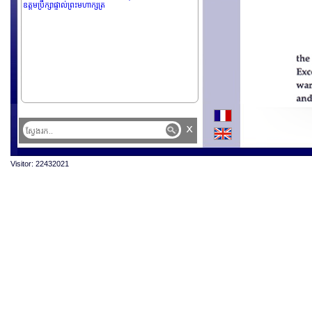
ឧត្តមប្រឹក្សាផ្ទាល់ព្រះមហាក្សត្រ
x
Visitor: 22432021