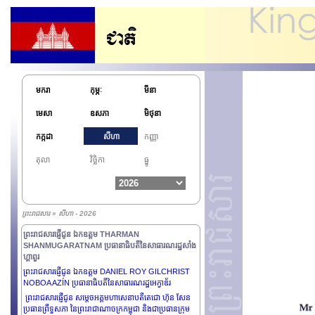
មករា
កុម្ភៈ
មីនា
មេសា
ឧសភា
មិថុនា
កក្កដា
សីហា
កញ្ញា
តុលា
វិច្ឆិកា
ធ្នូ
ព្រះរាជសារ » សីហា - 2026
ព្រះរាជសារផ្ញើជូន ឯកឧត្តម THARMAN
SHANMUGARATNAM ប្រធានាធិបតីនៃសាធារណរដ្ឋសាំង
ហ្គាពួរ
ព្រះរាជសារផ្ញើជូន ឯកឧត្តម DANIEL ROY GILCHRIST
NOBOA AZÍN ប្រធានាធិបតីនៃសាធារណរដ្ឋអេក្វាឌ័រ
ព្រះរាជសារផ្ញើជូន សម្តេចអគ្គមហាសេនាបតីតេជោ ហ៊ុន សែន
ប្រធានព្រឹទ្ធសភា នៃព្រះរាជាណាចក្រកម្ពុជា និងជាប្រធានក្រុម