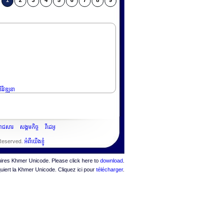
1
2
3
4
5
6
7
8
9
រីវឌ្ឍនា
ះរាជសារ
សង្គមកិច្ច
វីដេអូ
 Reserved.
អំពីយើងខ្ញុំ
quires Khmer Unicode. Please click here to
download
.
quiert la Khmer Unicode. Cliquez ici pour
télécharger
.