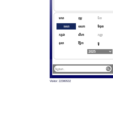
មករា
កុម្ភៈ
មីនា
មេសា
ឧសភា
មិថុនា
កក្កដា
សីហា
កញ្ញា
តុលា
វិច្ឆិកា
ធ្នូ
Visitor: 22380532