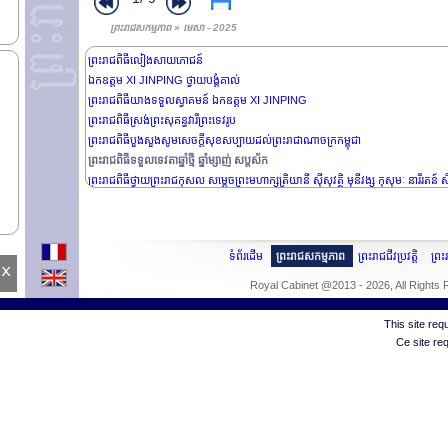
ព្រះរាជសកម្មភាព » មេសា - 2025
លោកជំទាវ PAETONGTARN SHINAWATRA ថ្វាយបង្គំគាល់
ព្រះរាជពិធីលៀងសាយភោជន៍
ឯកឧត្តម XI JINPING ថ្វាយបង្គំគាល់
ព្រះរាជពិធីយាងទទួលស្វាគមន៍ ឯកឧត្តម XI JINPING
ព្រះរាជពិធីស្រង់ព្រះសុគន្ធវារីព្រះទេវរូប
ព្រះរាជពិធីបួងសួងសូមសេចក្តីសុខសប្បាយដល់ព្រះរាជាណាចក្រកម្ពុជា
ព្រះរាជពិធីទទួលទេវតាឆ្នាំថ្មី ឆ្នាំម្សាញ់ សប្តស័ក
ព្រះរាជពិធីថ្វាយព្រះរាជកុសល សម្តេចព្រះមហាក្សត្រិយានី ស៊ីសុវតិ្ថ មុនីវង្ស កុសុមៈ នារីរតន៍ សិ
ទំព័រដើម
ព្រះរាជសកម្មភាព
ព្រះរាជជីវប្រវត្តិ
ព្រ
x
Royal Cabinet @2013 - 2026, All Rights
This site re
Ce site re