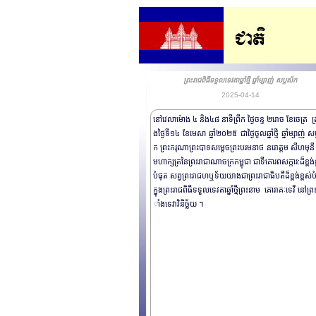
ព្រះរាជពិធីទទួលទេវតាឆ្នាំថ្មី ឆ្នាំម្សាញ់ សប្តស័ក
2025-04-14
នៅវេលាម៉ោង ៤ និង៤៨ នាទីព្រឹក ថ្ងៃចន្ទ ២រោច ខែចេត្រ ត្រ
ងថ្ងៃទី១៤ ខែមេសា ឆ្នាំ២០២៥ ជាថ្ងៃចូលឆ្នាំថ្មី ឆ្នាំម្សាញ់ សប
ក ព្រះករុណាព្រះបាទសម្តេចព្រះបរមនាថ នរោត្តម សីហមុនី 
មហាក្សត្រនៃព្រះរាជាណាចក្រកម្ពុជា ជាទីគោរពសក្ការ:ដ៏ខ្ពង់ខ
បំផុត សព្វព្រះរាជហឬទ័យយាងជាព្រះរាជាធិបតីដ៏ខ្ពង់ខ្ពស់ប
ក្នុងព្រះរាជពិធីទទួលទេវតាឆ្នាំថ្មីព្រះនាម គោរាគៈទេវី នៅព្រ
ាំងទេវាវិនិច្ឆ័យ ។