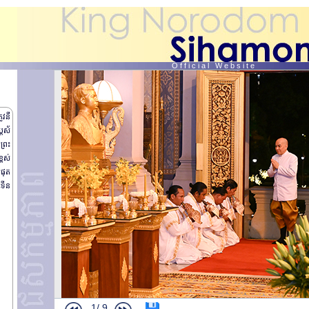
O f f i c i a l W e b s i t e
ូវនឹ
្តស័
ព្រះ
្ពស់
ំផុត
ះទីន
1/
9