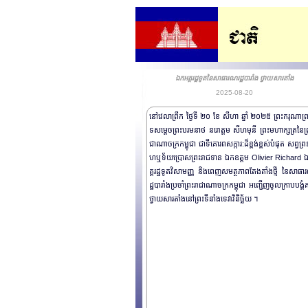
ឯកអគ្គរដ្ឋទូតនៃសាធារណរដ្ឋបារាំង ថ្វាយសារតាំង
2025-08-20
នៅវេលាព្រឹក ថ្ងៃទី ២០ ខែ សីហា ឆ្នាំ ២០២៥ ព្រះករុណាព្
ទសម្តេចព្រះបរមនាថ នរោត្តម សីហមុនី ព្រះមហាក្សត្រនៃព្
ជាណាចក្រកម្ពុជា ជាទីគោរពសក្ការ:ដ៏ខ្ពង់ខ្ពស់បំផុត សព្វព្រ
ហឬទ័យប្រោសព្រះរាជទាន ឯកឧត្តម Olivier Richard 
គ្គរដ្ឋទូតវិសាមញ្ញ និងពេញសមត្ថភាពតែងតាំងថ្មី នៃសាធ
ដ្ឋបារាំងប្រចាំព្រះរាជាណាចក្រកម្ពុជា អញ្ជើញចូលក្រាបបង្គំ
ថ្វាយសារតាំងនៅព្រះទីនាំងទេវាវិនិច្ឆ័យ ។