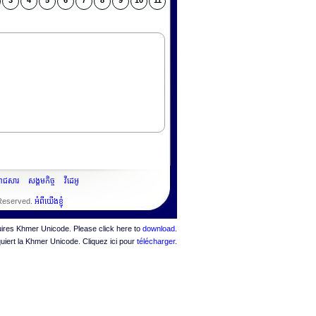
3
4
5
6
7
8
9
10
11
ះរាជសារ
សង្គមកិច្ច
វីដេអូ
 Reserved.
អំពីយើងខ្ញុំ
quires Khmer Unicode. Please click here to
download
.
quiert la Khmer Unicode. Cliquez ici pour
télécharger
.