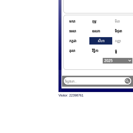
មករា
កុម្ភៈ
មីនា
មេសា
ឧសភា
មិថុនា
កក្កដា
សីហា
កញ្ញា
តុលា
វិច្ឆិកា
ធ្នូ
Visitor: 22398761