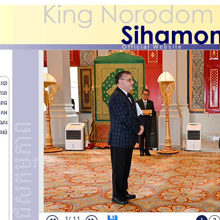
O f f i c i a l W e b s i t e
រះបា
រះរា
ះរាជ
ឯកអ
ារណរ
គាល់
1/
11