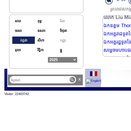
ព្រះរាជសកម្
លោក Liu Miao 
មករា
កុម្ភៈ
មីនា
ឯកឧត្តម Thon
មេសា
ឧសភា
មិថុនា
ឯកអគ្គរាជទូតន
កក្កដា
សីហា
កញ្ញា
ឯកអគ្គរដ្ឋទូតន
សម្តេចមហាបវរធ
តុលា
វិច្ឆិកា
ធ្នូ
ឯកអគ្គរដ្ឋទូតន
ព្រះរាជពិធីបុណ្យរ
ឯកឧត្តម Pabit
x
ព្រះរាជពិធីសិត
ឯកឧត្តម LAW
Visitor: 22403742