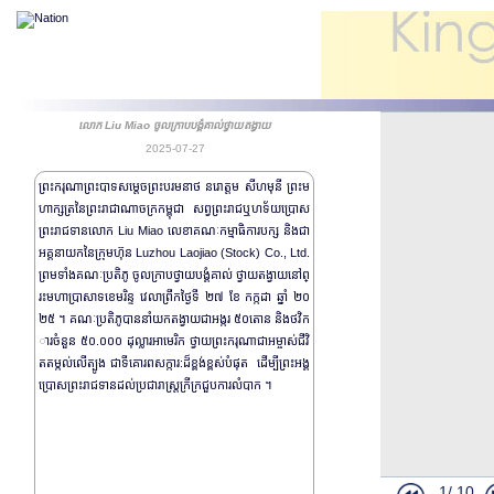
លោក Liu Miao ចូលក្រាបបង្គំគាល់ថ្វាយតង្វាយ
2025-07-27
ព្រះករុណាព្រះបាទសម្តេចព្រះបរមនាថ នរោត្តម សីហមុនី ព្រះម
ហាក្សត្រនៃព្រះរាជាណាចក្រកម្ពុជា សព្វព្រះរាជឬហទ័យប្រោស
ព្រះរាជទានលោក Liu Miao លេខាគណៈកម្មាធិការបក្ស និងជា
អគ្គនាយកនៃក្រុមហ៊ុន Luzhou Laojiao (Stock) Co., Ltd.
ព្រមទាំងគណៈប្រតិភូ ចូលក្រាបថ្វាយបង្គំគាល់ ថ្វាយតង្វាយនៅព្
រះមហាប្រាសាទខេមរិន្ទ វេលាព្រឹកថ្ងៃទី ២៧ ខែ កក្កដា ឆ្នាំ ២០
២៥ ។ គណៈប្រតិភូបាននាំយកតង្វាយជាអង្ករ ៥០តោន និងថវិក
ារចំនួន ៥០.០០០ ដុល្លារអាមេរិក ថ្វាយព្រះករុណាជាអម្ចាស់ជីវិ
តតម្កល់លើត្បូង ជាទីគោរពសក្ការ:ដ៏ខ្ពង់ខ្ពស់បំផុត ដើម្បីព្រះអង្គ
ប្រោសព្រះរាជទានដល់ប្រជារាស្រ្តក្រីក្រជួបការលំបាក ។
1/
10