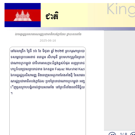
ឯកអគ្គរដ្ឋទូតសាធារណរដ្ឋប្រជាមានិតបង់ក្លាដែស ថ្វាយសារតាំង
2025-06-16
នៅវេលាព្រឹក ថ្ងៃទី ១៦ ខែ មិថុនា ឆ្នាំ ២០២៥ ព្រះករុណាព្រះបា
ទសម្តេចព្រះបរមនាថ នរោត្តម សីហមុនី ព្រះមហាក្សត្រនៃព្រះរា
ជាណាចក្រកម្ពុជា ជាទីគោរពសក្ការ:ដ៏ខ្ពង់ខ្ពស់បំផុត សព្វព្រះរាជ
ហឬទ័យប្រោសព្រះរាជទាន ឯកឧត្តម Faiyaz Murshid Kazi
ឯកអគ្គរដ្ឋទូតវិសាមញ្ញ និងពេញសមត្ថភាពតែងតាំងថ្មី នៃសាធារ
ណរដ្ឋប្រជាមានិតបង់ក្លាដែស ប្រចាំព្រះរាជាណាចក្រកម្ពុជា អញ្ជ
ើញចូលក្រាបបង្គំគាល់ថ្វាយសារតាំង នៅព្រះទីនាំងទេវាវិនិច្ឆ័យ
។
1/
8