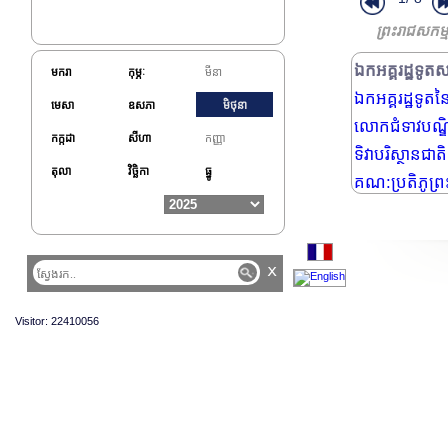
ព្រះរាជសកម្
ឯកអគ្គរដ្ឋទូត
ឯកអគ្គរដ្ឋទូត
មករា
កុម្ភៈ
មីនា
ឯកអគ្គរដ្ឋទូតន
មេសា
ឧសភា
មិថុនា
លោកជំទាវបណ្ឌិ
កក្កដា
សីហា
កញ្ញា
ទិវាបរិស្ថានជ
តុលា
វិច្ឆិកា
ធ្នូ
គណ:ប្រតិភូព្រ
x
Visitor: 22410056