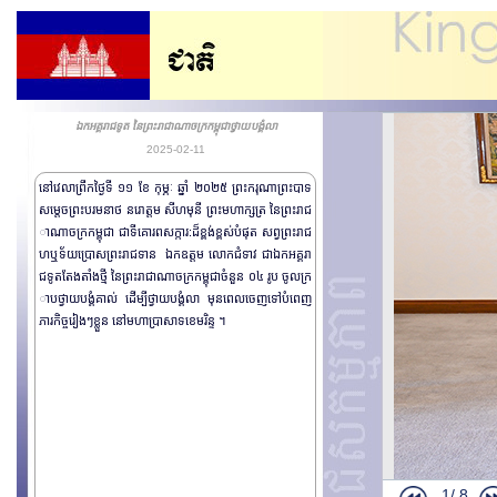
ឯកអគ្គរាជទូត នៃព្រះរាជាណាចក្រកម្ពុជាថ្វាយបង្គំលា
2025-02-11
នៅវេលាព្រឹកថ្ងៃទី​​ ១១ ខែ កុម្ភៈ ឆ្នាំ ២០២៥ ព្រះករុណាព្រះបាទ
សម្តេចព្រះបរមនាថ នរោត្តម សីហមុនី ព្រះមហាក្សត្រ នៃព្រះរាជ
ាណាចក្រកម្ពុជា ជាទីគោរពសក្ការ:ដ៏ខ្ពង់ខ្ពស់បំផុត សព្វព្រះរាជ
ហឬទ័យប្រោសព្រះរាជទាន ឯកឧត្តម លោកជំទាវ ជាឯកអគ្គរា
ជទូតតែងតាំងថ្មី នៃព្រះរាជាណាចក្រកម្ពុជាចំនួន ០៤ រូប ​ចូលក្រ
ាបថ្វាយបង្គំគាល់ ដើម្បីថ្វាយបង្គំលា មុនពេលចេញទៅបំពេញ
ភារកិច្ចរៀងៗខ្លួន នៅមហាប្រាសាទខេមរិន្ទ ។
ឯកអគ្គរដ្ឋទូត
កិច្ចប្រជុំឧត្ត
1/
8