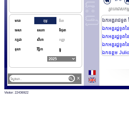
ឯកអគ្គរដ្ឋទូតន
ព្រះរាជសកម្ម
ឯកអគ្គរដ្ឋទូត
ឯកអគ្គរាជទូត ន
មករា
កុម្ភៈ
មីនា
ឯកអគ្គរដ្ឋទូ
មេសា
ឧសភា
មិថុនា
ឯកអគ្គរដ្ឋទូត
កក្កដា
សីហា
កញ្ញា
ឯកអគ្គរដ្ឋទូត
តុលា
វិច្ឆិកា
ធ្នូ
ឯកឧត្តម Julio
x
Visitor: 22436922