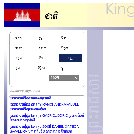
ព្រះរាជសារផ្ញើជូន ឯកឧត្តម BOLA AHMED ADEKUNLE
TINUBU ប្រធានាធិបតីនៃសាធារណរដ្ឋសហព័ន្ធនីហ្សេរីយ៉ា
ព្រះរាជសារផ្ញើជូន ឯកឧត្តម NIKOS
CHRISTODOULIDES ប្រធានាធិបតីនៃសាធារណរដ្ឋស៊ីប
ព្រះរាជសារផ្ញើជូន ឯកឧត្តម XI JINPING ប្រធានាធិបតីនៃ
សាធារណរដ្ឋប្រជាមានិតចិន
ព្រះរាជសារផ្ញើជូន ឯកឧត្តម DUMA BOKO ប្រធានាធិបតីនៃ
សាធារណរដ្ឋប៊ុតស្វាណា
មករា
កុម្ភៈ
មីនា
ព្រះរាជសារផ្ញើជូន ឯកឧត្តម SERDAR
មេសា
ឧសភា
មិថុនា
BERDIMUHAMEDOV ប្រធានាធិបតីនៃប្រទេសតួកម៉េនី
ស្ថាន
កក្កដា
សីហា
កញ្ញា
ព្រះរាជសារផ្ញើថ្វាយព្រះករុណា SALMAN BIN ABDULAZIZ
AL SAUD ព្រះមហាក្សត្រនៃព្រះរាជាណាចក្រអារ៉ាប់ប៊ីសាអូឌីត
តុលា
វិច្ឆិកា
ធ្នូ
ព្រះរាជសារផ្ញើជូន លោកជំទាវ MYRIAM SPITERI
DEBONO ប្រធានាធិបតីនៃសាធារណរដ្ឋម៉ាល់តា
ព្រះរាជសារផ្ញើជូន ឯកឧត្តមឧត្តមសេនីយ៍ ASSIMI GOITA
ប្រធានាធិបតីអន្តរកាល និងជាប្រមុខរដ្ឋនៃសាធារណរដ្ឋម៉ាលី
ព្រះរាជសារ » កញ្ញា - 2025
ព្រះរាជសារផ្ញើជូន ឯកឧត្តម VAHAGN KHACHATURYAN
ប្រធានាធិបតីនៃសាធារណរដ្ឋអាមេនី
ព្រះរាជសារផ្ញើជូន ឯកឧត្តម RAMCHANDRA PAUDEL
ប្រធានាធិបតីនៃប្រទេសនេប៉ាល់
ព្រះរាជសារផ្ញើជូន ឯកឧត្តម GABRIEL BORIC ប្រធានាធិបតី
នៃសាធារណរដ្ឋឈីលី
ព្រះរាជសារផ្ញើជូន ឯកឧត្តម JOSÉ DANIEL ORTEGA
SAAVEDRA ប្រធានាធិបតីនៃសាធារណរដ្ឋនីការ៉ាហ្គរ័