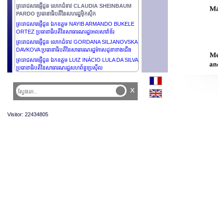
ព្រះរាជសារផ្ញើជូន លោកជំទាវ CLAUDIA SHEINBAUM
PARDO ប្រធានាធិបតីនៃសហរដ្ឋម៉ិកស៊ិក
ព្រះរាជសារផ្ញើជូន ឯកឧត្តម NAYIB ARMANDO BUKELE
ORTEZ ប្រធានាធិបតីនៃសាធារណរដ្ឋអេលសាវ៉ាឌ័រ
ព្រះរាជសារផ្ញើជូន លោកជំទាវ GORDANA SILJANOVSKA
DAVKOVA ប្រធានាធិបតីនៃសាធារណរដ្ឋម៉ាសេដូនាខាងជើង
ព្រះរាជសារផ្ញើជូន ឯកឧត្តម LUIZ INÁCIO LULA DA SILVA
ប្រធានាធិបតីនៃសាធារណរដ្ឋសហព័ន្ធប្រេស៊ីល
x
Visitor: 22434805