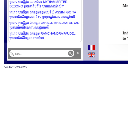
ព្រះរាជសារផ្ញើជូន លោកជំទាវ MYRIAM SPITERI
DEBONO ប្រធានាធិបតីនៃសាធារណរដ្ឋម៉ាល់តា
ព្រះរាជសារផ្ញើជូន ឯកឧត្តមឧត្តមសេនីយ៍ ASSIMI GOITA
ប្រធានាធិបតីអន្តរកាល និងជាប្រមុខរដ្ឋនៃសាធារណរដ្ឋម៉ាលី
ព្រះរាជសារផ្ញើជូន ឯកឧត្តម VAHAGN KHACHATURYAN
ប្រធានាធិបតីនៃសាធារណរដ្ឋអាមេនី
ព្រះរាជសារផ្ញើជូន ឯកឧត្តម RAMCHANDRA PAUDEL
ប្រធានាធិបតីនៃប្រទេសនេប៉ាល់
ព្រះរាជសារផ្ញើជូន ឯកឧត្តម GABRIEL BORIC ប្រធានាធិបតី
នៃសាធារណរដ្ឋឈីលី
x
ព្រះរាជសារផ្ញើជូន ឯកឧត្តម JOSÉ DANIEL ORTEGA
SAAVEDRA ប្រធានាធិបតីនៃសាធារណរដ្ឋនីការ៉ាហ្គរ័
ព្រះរាជសារផ្ញើជូន លោកជំទាវ CLAUDIA SHEINBAUM
Visitor: 22398255
PARDO ប្រធានាធិបតីនៃសហរដ្ឋម៉ិកស៊ិក
ព្រះរាជសារផ្ញើជូន ឯកឧត្តម NAYIB ARMANDO BUKELE
ORTEZ ប្រធានាធិបតីនៃសាធារណរដ្ឋអេលសាវ៉ាឌ័រ
ព្រះរាជសារផ្ញើជូន លោកជំទាវ GORDANA SILJANOVSKA
DAVKOVA ប្រធានាធិបតីនៃសាធារណរដ្ឋម៉ាសេដូនាខាងជើង
ព្រះរាជសារផ្ញើជូន ឯកឧត្តម LUIZ INÁCIO LULA DA SILVA
ប្រធានាធិបតីនៃសាធារណរដ្ឋសហព័ន្ធប្រេស៊ីល