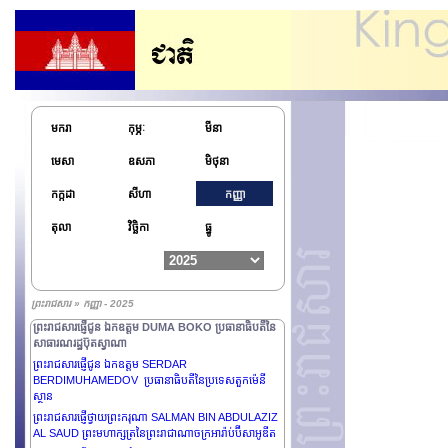
ព្រះរាជសារផ្ញើជូន ឯកឧត្តម LEE JAE MYUNG ប្រធានាធិបតី
នៃសាធារណរដ្ឋកូរ៉េ
មករា
កុម្ភៈ
មីនា
ព្រះរាជសារផ្ញើជូន ឯកឧត្តមបណ្ឌិត FRANK-WALTER
STEINMEIER ប្រធានាធិបតីនៃសាធារណរដ្ឋសហព័ន្ធអាល្លឺម៉ង់
មេសា
ឧសភា
មិថុនា
ព្រះរាជសារផ្ញើជូន ឯកឧត្តមឧត្តមសេនីយ៍ឯក MAMADI
កក្កដា
សីហា
កញ្ញា
DOUMBOUYA ប្រធានាធិបតីនៃសាធារណរដ្ឋហ្គីណេ
ព្រះរាជសារផ្ញើជូន ឯកឧត្តម BOLA AHMED ADEKUNLE
តុលា
វិច្ឆិកា
ធ្នូ
TINUBU ប្រធានាធិបតីនៃសាធារណរដ្ឋសហព័ន្ធនីហ្សេរីយ៉ា
ព្រះរាជសារផ្ញើជូន ឯកឧត្តម NIKOS
CHRISTODOULIDES ប្រធានាធិបតីនៃសាធារណរដ្ឋស៊ីប
ព្រះរាជសារផ្ញើជូន ឯកឧត្តម XI JINPING ប្រធានាធិបតីនៃ
ព្រះរាជសារ » កញ្ញា - 2025
សាធារណរដ្ឋប្រជាមានិតចិន
ព្រះរាជសារផ្ញើជូន ឯកឧត្តម DUMA BOKO ប្រធានាធិបតីនៃ
សាធារណរដ្ឋប៊ុតស្វាណា
ព្រះរាជសារផ្ញើជូន ឯកឧត្តម SERDAR
BERDIMUHAMEDOV ប្រធានាធិបតីនៃប្រទេសតួកម៉េនី
ស្ថាន
ព្រះរាជសារផ្ញើថ្វាយព្រះករុណា SALMAN BIN ABDULAZIZ
AL SAUD ព្រះមហាក្សត្រនៃព្រះរាជាណាចក្រអារ៉ាប់ប៊ីសាអូឌីត