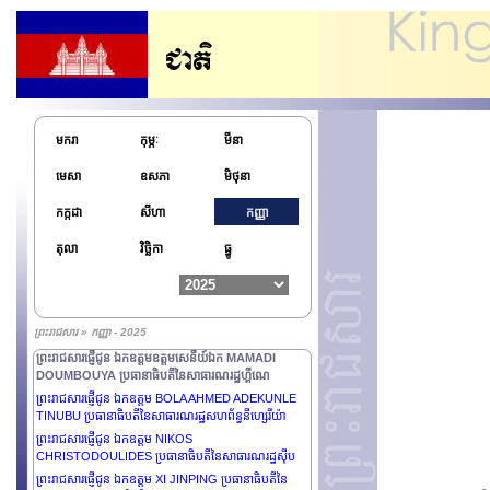
មករា
កុម្ភៈ
មីនា
មេសា
ឧសភា
មិថុនា
កក្កដា
សីហា
កញ្ញា
តុលា
វិច្ឆិកា
ធ្នូ
ព្រះរាជសារផ្ញើជូន ឯកឧត្តម LEE JAE MYUNG ប្រធានាធិបតី
នៃសាធារណរដ្ឋកូរ៉េ
ព្រះរាជសារផ្ញើជូន ឯកឧត្តមបណ្ឌិត FRANK-WALTER
ព្រះរាជសារ » កញ្ញា - 2025
STEINMEIER ប្រធានាធិបតីនៃសាធារណរដ្ឋសហព័ន្ធអាល្លឺម៉ង់
ព្រះរាជសារផ្ញើជូន ឯកឧត្តមឧត្តមសេនីយ៍ឯក MAMADI
DOUMBOUYA ប្រធានាធិបតីនៃសាធារណរដ្ឋហ្គីណេ
ព្រះរាជសារផ្ញើជូន ឯកឧត្តម BOLA AHMED ADEKUNLE
TINUBU ប្រធានាធិបតីនៃសាធារណរដ្ឋសហព័ន្ធនីហ្សេរីយ៉ា
ព្រះរាជសារផ្ញើជូន ឯកឧត្តម NIKOS
CHRISTODOULIDES ប្រធានាធិបតីនៃសាធារណរដ្ឋស៊ីប
ព្រះរាជសារផ្ញើជូន ឯកឧត្តម XI JINPING ប្រធានាធិបតីនៃ