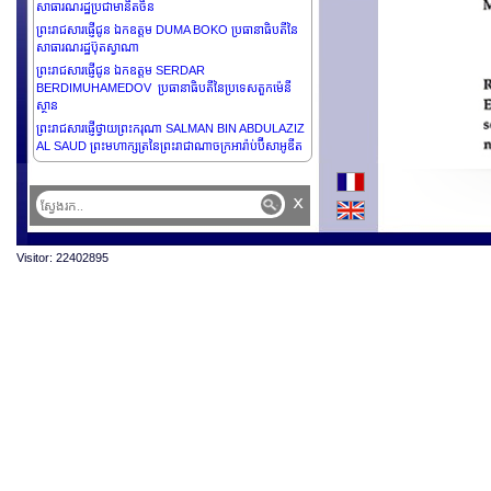
សាធារណរដ្ឋប្រជាមានិតចិន
ព្រះរាជសារផ្ញើជូន ឯកឧត្តម DUMA BOKO ប្រធានាធិបតីនៃ
សាធារណរដ្ឋប៊ុតស្វាណា
ព្រះរាជសារផ្ញើជូន ឯកឧត្តម SERDAR
BERDIMUHAMEDOV ប្រធានាធិបតីនៃប្រទេសតួកម៉េនី
ស្ថាន
ព្រះរាជសារផ្ញើថ្វាយព្រះករុណា SALMAN BIN ABDULAZIZ
AL SAUD ព្រះមហាក្សត្រនៃព្រះរាជាណាចក្រអារ៉ាប់ប៊ីសាអូឌីត
ព្រះរាជសារផ្ញើជូន លោកជំទាវ MYRIAM SPITERI
DEBONO ប្រធានាធិបតីនៃសាធារណរដ្ឋម៉ាល់តា
x
ព្រះរាជសារផ្ញើជូន ឯកឧត្តមឧត្តមសេនីយ៍ ASSIMI GOITA
ប្រធានាធិបតីអន្តរកាល និងជាប្រមុខរដ្ឋនៃសាធារណរដ្ឋម៉ាលី
ព្រះរាជសារផ្ញើជូន ឯកឧត្តម VAHAGN KHACHATURYAN
Visitor: 22402895
ប្រធានាធិបតីនៃសាធារណរដ្ឋអាមេនី
ព្រះរាជសារផ្ញើជូន ឯកឧត្តម RAMCHANDRA PAUDEL
ប្រធានាធិបតីនៃប្រទេសនេប៉ាល់
ព្រះរាជសារផ្ញើជូន ឯកឧត្តម GABRIEL BORIC ប្រធានាធិបតី
នៃសាធារណរដ្ឋឈីលី
ព្រះរាជសារផ្ញើជូន ឯកឧត្តម JOSÉ DANIEL ORTEGA
SAAVEDRA ប្រធានាធិបតីនៃសាធារណរដ្ឋនីការ៉ាហ្គរ័
ព្រះរាជសារផ្ញើជូន លោកជំទាវ CLAUDIA SHEINBAUM
PARDO ប្រធានាធិបតីនៃសហរដ្ឋម៉ិកស៊ិក
ព្រះរាជសារផ្ញើជូន ឯកឧត្តម NAYIB ARMANDO BUKELE
ORTEZ ប្រធានាធិបតីនៃសាធារណរដ្ឋអេលសាវ៉ាឌ័រ