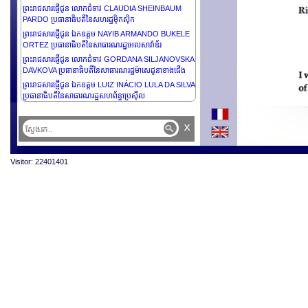
ព្រះរាជសារផ្ញើជូន លោកជំទាវ CLAUDIA SHEINBAUM
PARDO ប្រធានាធិបតីនៃសហរដ្ឋម៉ិកស៊ិក
ព្រះរាជសារផ្ញើជូន ឯកឧត្តម NAYIB ARMANDO BUKELE
ORTEZ ប្រធានាធិបតីនៃសាធារណរដ្ឋអេលសាវ៉ាឌ័រ
ព្រះរាជសារផ្ញើជូន លោកជំទាវ GORDANA SILJANOVSKA
DAVKOVA ប្រធានាធិបតីនៃសាធារណរដ្ឋម៉ាសេដូនាខាងជើង
ព្រះរាជសារផ្ញើជូន ឯកឧត្តម LUIZ INÁCIO LULA DA SILVA
ប្រធានាធិបតីនៃសាធារណរដ្ឋសហព័ន្ធប្រេស៊ីល
x
Visitor: 22401401