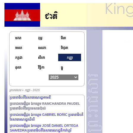
ព្រះរាជសារផ្ញើជូន ឯកឧត្តម BOLA AHMED ADEKUNLE
TINUBU ប្រធានាធិបតីនៃសាធារណរដ្ឋសហព័ន្ធនីហ្សេរីយ៉ា
ព្រះរាជសារផ្ញើជូន ឯកឧត្តម NIKOS
CHRISTODOULIDES ប្រធានាធិបតីនៃសាធារណរដ្ឋស៊ីប
ព្រះរាជសារផ្ញើជូន ឯកឧត្តម XI JINPING ប្រធានាធិបតីនៃ
សាធារណរដ្ឋប្រជាមានិតចិន
ព្រះរាជសារផ្ញើជូន ឯកឧត្តម DUMA BOKO ប្រធានាធិបតីនៃ
សាធារណរដ្ឋប៊ុតស្វាណា
មករា
កុម្ភៈ
មីនា
ព្រះរាជសារផ្ញើជូន ឯកឧត្តម SERDAR
មេសា
ឧសភា
មិថុនា
BERDIMUHAMEDOV ប្រធានាធិបតីនៃប្រទេសតួកម៉េនី
ស្ថាន
កក្កដា
សីហា
កញ្ញា
ព្រះរាជសារផ្ញើថ្វាយព្រះករុណា SALMAN BIN ABDULAZIZ
AL SAUD ព្រះមហាក្សត្រនៃព្រះរាជាណាចក្រអារ៉ាប់ប៊ីសាអូឌីត
តុលា
វិច្ឆិកា
ធ្នូ
ព្រះរាជសារផ្ញើជូន លោកជំទាវ MYRIAM SPITERI
DEBONO ប្រធានាធិបតីនៃសាធារណរដ្ឋម៉ាល់តា
ព្រះរាជសារផ្ញើជូន ឯកឧត្តមឧត្តមសេនីយ៍ ASSIMI GOITA
ប្រធានាធិបតីអន្តរកាល និងជាប្រមុខរដ្ឋនៃសាធារណរដ្ឋម៉ាលី
ព្រះរាជសារ » កញ្ញា - 2025
ព្រះរាជសារផ្ញើជូន ឯកឧត្តម VAHAGN KHACHATURYAN
ប្រធានាធិបតីនៃសាធារណរដ្ឋអាមេនី
ព្រះរាជសារផ្ញើជូន ឯកឧត្តម RAMCHANDRA PAUDEL
ប្រធានាធិបតីនៃប្រទេសនេប៉ាល់
ព្រះរាជសារផ្ញើជូន ឯកឧត្តម GABRIEL BORIC ប្រធានាធិបតី
នៃសាធារណរដ្ឋឈីលី
ព្រះរាជសារផ្ញើជូន ឯកឧត្តម JOSÉ DANIEL ORTEGA
SAAVEDRA ប្រធានាធិបតីនៃសាធារណរដ្ឋនីការ៉ាហ្គរ័