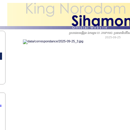
O f f i c i a l W e b s i t e
ព្រះរាជសារផ្ញើជូន ឯកឧត្តម XI JINPING ប្រធានាធិបតីនៃ
2025-09-25
ិបតី
ម៉ង់
E
ប
នៃ