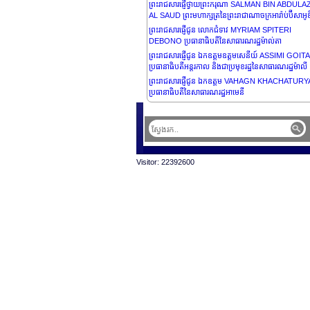
ព្រះរាជសារផ្ញើថ្វាយព្រះករុណា SALMAN BIN ABDULA
AL SAUD ព្រះមហាក្សត្រនៃព្រះរាជាណាចក្រអារ៉ាប់ប៊ីសាអូ
ព្រះរាជសារផ្ញើជូន លោកជំទាវ MYRIAM SPITERI
DEBONO ប្រធានាធិបតីនៃសាធារណរដ្ឋម៉ាល់តា
ព្រះរាជសារផ្ញើជូន ឯកឧត្តមឧត្តមសេនីយ៍ ASSIMI GOITA
ប្រធានាធិបតីអន្តរកាល និងជាប្រមុខរដ្ឋនៃសាធារណរដ្ឋម៉ាលី
ព្រះរាជសារផ្ញើជូន ឯកឧត្តម VAHAGN KHACHATUR
ប្រធានាធិបតីនៃសាធារណរដ្ឋអាមេនី
ព្រះរាជសារផ្ញើជូន ឯកឧត្តម RAMCHANDRA PAUDEL
ប្រធានាធិបតីនៃប្រទេសនេប៉ាល់
ព្រះរាជសារផ្ញើជូន ឯកឧត្តម GABRIEL BORIC ប្រធានាធ
នៃសាធារណរដ្ឋឈីលី
ព្រះរាជសារផ្ញើជូន ឯកឧត្តម JOSÉ DANIEL ORTEGA
Visitor: 22392600
SAAVEDRA ប្រធានាធិបតីនៃសាធារណរដ្ឋនីការ៉ាហ្គរ័
ព្រះរាជសារផ្ញើជូន លោកជំទាវ CLAUDIA SHEINBAUM
PARDO ប្រធានាធិបតីនៃសហរដ្ឋម៉ិកស៊ិក
ព្រះរាជសារផ្ញើជូន ឯកឧត្តម NAYIB ARMANDO BUKE
ORTEZ ប្រធានាធិបតីនៃសាធារណរដ្ឋអេលសាវ៉ាឌ័រ
ព្រះរាជសារផ្ញើជូន លោកជំទាវ GORDANA SILJANOV
DAVKOVA ប្រធានាធិបតីនៃសាធារណរដ្ឋម៉ាសេដូនាខាងជើ
ព្រះរាជសារផ្ញើជូន ឯកឧត្តម LUIZ INÁCIO LULA DA S
ប្រធានាធិបតីនៃសាធារណរដ្ឋសហព័ន្ធប្រេស៊ីល