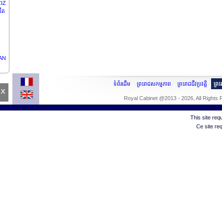
ZIZ
ឌីត
YAN
ទំព័រដើម
ព្រះរាជសកម្មភាព
ព្រះរាជជីវប្រវត្តិ
ព្រ
x
ិបតី
Royal Cabinet @2013 - 2026, All Rights
This site re
Ce site re
LE
SKA
ង
ILVA