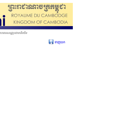
សាធារណរដ្ឋប្រជាមានិតចិន
ទាញយក